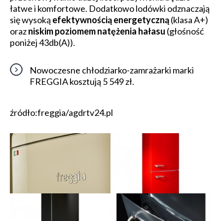
łatwe i komfortowe. Dodatkowo lodówki odznaczają
się wysoką
efektywnością energetyczną
(klasa A+)
oraz
niskim poziomem natężenia hałasu
(głośność
poniżej 43db(A)).
Nowoczesne chłodziarko-zamrażarki marki
FREGGIA kosztują 5 549 zł.
źródło:freggia/agdrtv24.pl