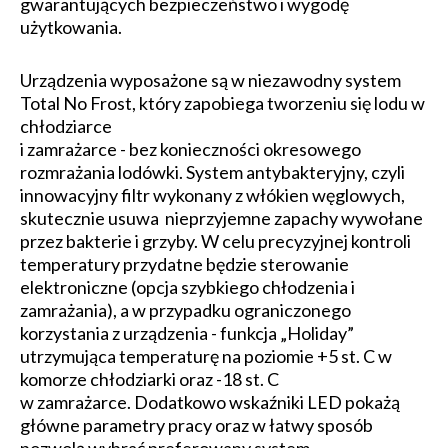
gwarantujących bezpieczeństwo i wygodę
użytkowania.
Urządzenia wyposażone są w niezawodny system
Total No Frost, który zapobiega tworzeniu się lodu w
chłodziarce
i zamrażarce - bez konieczności okresowego
rozmrażania lodówki. System antybakteryjny, czyli
innowacyjny filtr wykonany z włókien węglowych,
skutecznie usuwa nieprzyjemne zapachy wywołane
przez bakterie i grzyby. W celu precyzyjnej kontroli
temperatury przydatne będzie sterowanie
elektroniczne (opcja szybkiego chłodzenia i
zamrażania), a w przypadku ograniczonego
korzystania z urządzenia - funkcja „Holiday”
utrzymująca temperaturę na poziomie +5 st. C w
komorze chłodziarki oraz -18 st. C
w zamrażarce. Dodatkowo wskaźniki LED pokażą
główne parametry pracy oraz w łatwy sposób
pozwolą wybrać preferowany system