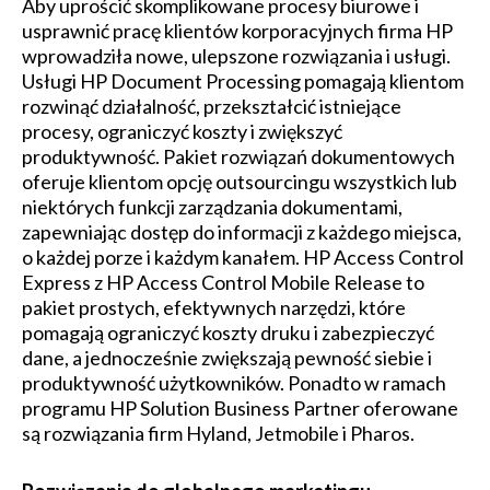
Aby uprościć skomplikowane procesy biurowe i
usprawnić pracę klientów korporacyjnych firma HP
wprowadziła nowe, ulepszone rozwiązania i usługi.
Usługi HP Document Processing pomagają klientom
rozwinąć działalność, przekształcić istniejące
procesy, ograniczyć koszty i zwiększyć
produktywność. Pakiet rozwiązań dokumentowych
oferuje klientom opcję outsourcingu wszystkich lub
niektórych funkcji zarządzania dokumentami,
zapewniając dostęp do informacji z każdego miejsca,
o każdej porze i każdym kanałem. HP Access Control
Express z HP Access Control Mobile Release to
pakiet prostych, efektywnych narzędzi, które
pomagają ograniczyć koszty druku i zabezpieczyć
dane, a jednocześnie zwiększają pewność siebie i
produktywność użytkowników. Ponadto w ramach
programu HP Solution Business Partner oferowane
są rozwiązania firm Hyland, Jetmobile i Pharos.