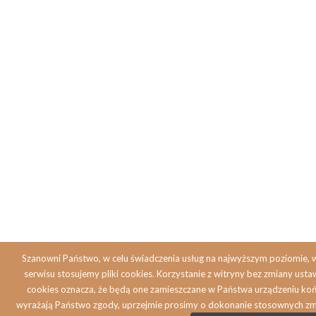
Szanowni Państwo, w celu świadczenia usług na najwyższym poziomie,
serwisu stosujemy pliki cookies. Korzystanie z witryny bez zmiany ust
cookies oznacza, że będą one zamieszczane w Państwa urządzeniu koń
wyrażają Państwo zgody, uprzejmie prosimy o dokonanie stosownych zm