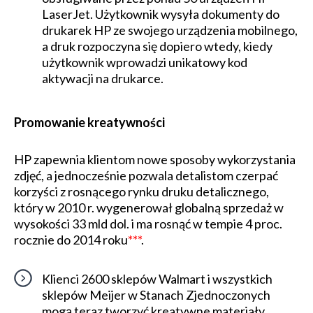
LaserJet. Użytkownik wysyła dokumenty do
drukarek HP ze swojego urządzenia mobilnego,
a druk rozpoczyna się dopiero wtedy, kiedy
użytkownik wprowadzi unikatowy kod
aktywacji na drukarce.
Promowanie kreatywności
HP zapewnia klientom nowe sposoby wykorzystania
zdjęć, a jednocześnie pozwala detalistom czerpać
korzyści z rosnącego rynku druku detalicznego,
który w 2010 r. wygenerował globalną sprzedaż w
wysokości 33 mld dol. i ma rosnąć w tempie 4 proc.
rocznie do 2014 roku
***
.
Klienci 2600 sklepów Walmart i wszystkich
sklepów Meijer w Stanach Zjednoczonych
mogą teraz tworzyć kreatywne materiały