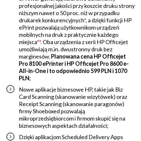
profesjonalnej jakości przy koszcie druku strony
niższym nawet o 50 proc. niż w przypadku
drukarek konkurencyjnych
*
, a dzięki funkcji HP
ePrint pozwalają użytkownikom urządzeń
mobilnych na druk z praktycznie każdego
miejsca
**
. Oba urządzenia z serii HP Officejet
umożliwiają m.in. dwustronny druk bez
marginesów.
Planowana cena HP Officejet
Pro 8100 ePrinter i HP Officejet Pro 8600 e-
All-in-One i to odpowiednio 599 PLN i 1070
PLN;
Nowe aplikacje biznesowe HP, takie jak Biz
Card Scanning (skanowanie wizytówek) oraz
Receipt Scanning (skanowanie paragonów)
firmy Shoeboxed pozwalają
mikroprzedsiębiorcom i firmom skupić się na
biznesowych aspektach działalności;
Dzięki aplikacjom Scheduled Delivery Apps