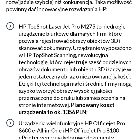
rozwijać się szybciej niż konkurencja. Taką możliwość
powinny dać innowacyjne rozwiązania HP:
HP TopShot LaserJet Pro M275 to niedrogie
urządzenie biurkowe dla małych firm, które
pozwala rejestrować obrazy obiektów 3D i
skanować dokumenty. Urządzenie wyposażono
w HP TopShot Scanning, rewolucyjną
technologię, która rejestruje sześć oddzielnych
obrazów dokumentu lub obiektu 3D i łączy je w
jeden ostateczny obraz o niezrównanej jakości.
Dzięki tej technologii małe i średnie firmy mogą
szybko tworzyć obrazy wysokiej jakości
przeznaczone do druku lub zamieszczenia na
stronie internetowej.
Planowany koszt
urządzenia to ok. 1356 PLN;
Urządzenia wielofunkcyjne HP Officejet Pro
8600 e-All-in-One i HP Officejet Pro 8100
ePrinter generują kolorowe dokumenty