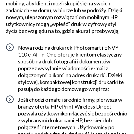
mobilny, aby klienci mogli skupić się na swoich
zadaniach - w domu, w biurze lub w podróży. Dzięki
nowym, ulepszonym rozwiązaniom mobilnym HP
użytkownicy mogą „wpleść” druk w cyfrowy styl
życia bez względu na to, gdzie akurat przebywają.
Nowa rodzina drukarek Photosmart i ENVY
110 e-All-in-One oferuje klientom elastyczny
sposób na druk fotografii i dokumentów
poprzez wysyłanie wiadomości e-mail z
dołączonymi plikami na adres drukarki. Dzięki
stylowej, kompaktowej konstrukcji drukarki te
pasują do każdego domowego wnętrza;
Jeśli chodzi o małe i średnie firmy, pierwsza w
branży oferta HP ePrint Wireless Direct
pozwala użytkownikom łączyć się bezpośrednio
z wybranymi drukarkami HP, bez sieci lub
połączeń internetowych. Użytkownicy po