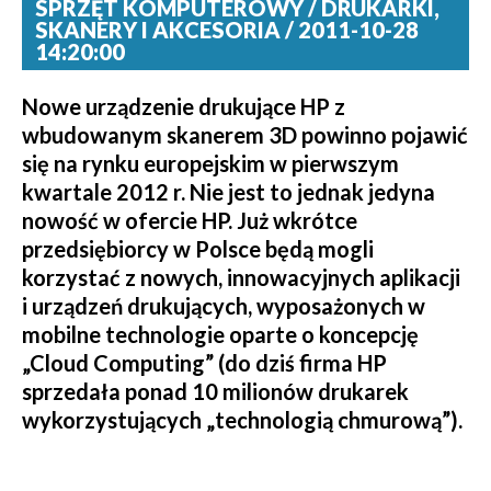
SPRZĘT KOMPUTEROWY / DRUKARKI,
SKANERY I AKCESORIA / 2011-10-28
14:20:00
Nowe urządzenie drukujące HP z
wbudowanym skanerem 3D powinno pojawić
się na rynku europejskim w pierwszym
kwartale 2012 r. Nie jest to jednak jedyna
nowość w ofercie HP. Już wkrótce
przedsiębiorcy w Polsce będą mogli
korzystać z nowych, innowacyjnych aplikacji
i urządzeń drukujących, wyposażonych w
mobilne technologie oparte o koncepcję
„Cloud Computing” (do dziś firma HP
sprzedała ponad 10 milionów drukarek
wykorzystujących „technologią chmurową”).