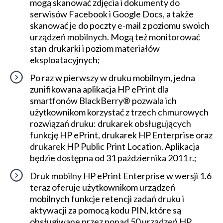
mogą skanować zdjęcia i dokumenty do
serwisów Facebook i Google Docs, a także
skanować je do poczty e-mail z poziomu swoich
urządzeń mobilnych. Mogą też monitorować
stan drukarki i poziom materiałów
eksploatacyjnych;
Po raz w pierwszy w druku mobilnym, jedna
zunifikowana aplikacja HP ePrint dla
smartfonów BlackBerry® pozwala ich
użytkownikom korzystać z trzech chmurowych
rozwiązań druku: drukarek obsługujących
funkcję HP ePrint, drukarek HP Enterprise oraz
drukarek HP Public Print Location. Aplikacja
będzie dostępna od 31 października 2011 r.;
Druk mobilny HP ePrint Enterprise w wersji 1.6
teraz oferuje użytkownikom urządzeń
mobilnych funkcje retencji zadań druku i
aktywacji za pomocą kodu PIN, które są
obsługiwane przez ponad 50 urządzeń HP