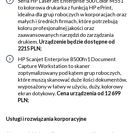
Seria HP LaserJet Enterprise 500 Color M551
to kolorowa drukarka z funkcją HP ePrint,
idealna dla grup roboczych w korporacjach oraz
małych i średnich firmach, które potrzebują
koloru profesjonalnej jakości oraz
zaawansowanych narzędzi do zarządzania
drukiem.
Urządzenie będzie dostępne od
2215 PLN;
HP Scanjet Enterprise 8500fn1 Document
Capture Workstation to skaner
zoptymalizowany pod kątem grup roboczych,
które muszą skanować duże ilości dokumentów,
wyposażony w łatwy w użyciu, duży, kolorowy
ekran dotykowy.
Cena urządzenia od 12 699
PLN;
Usługi i rozwiązania korporacyjne