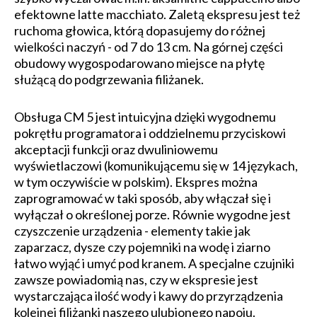
efektowne latte macchiato. Zaletą ekspresu jest też
ruchoma głowica, którą dopasujemy do różnej
wielkości naczyń - od 7 do 13 cm. Na górnej części
obudowy wygospodarowano miejsce na płytę
służącą do podgrzewania filiżanek.
Obsługa CM 5 jest intuicyjna dzięki wygodnemu
pokrętłu programatora i oddzielnemu przyciskowi
akceptacji funkcji oraz dwuliniowemu
wyświetlaczowi (komunikującemu się w 14 językach,
w tym oczywiście w polskim). Ekspres można
zaprogramować w taki sposób, aby włączał się i
wyłączał o określonej porze. Równie wygodne jest
czyszczenie urządzenia - elementy takie jak
zaparzacz, dysze czy pojemniki na wodę i ziarno
łatwo wyjąć i umyć pod kranem. A specjalne czujniki
zawsze powiadomią nas, czy w ekspresie jest
wystarczająca ilość wody i kawy do przyrządzenia
kolejnej filiżanki naszego ulubionego napoju.