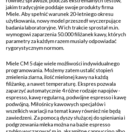
również sprawdzić podczas ekstremalnych testów,
jakim tradycyjnie poddaje swoje produkty firma
Miele. Aby spełnić warunek 20-letniego okresu
użytkowania, nowy model przeszedł wyczerpujące
badania laboratoryjne. W ich trakcie sprostał m.in.
wymogowi zaparzenia 50.000 filiżanek kawy, których
parametry za każdym razem musiały odpowiadać
rygorystycznym normom.
Miele CM 5 daje wiele możliwości indywidualnego
programowania. Możemy zatem ustalić stopień
zmielenia ziarna, ilość mielonej kawy na każdą
filiżankę, a nawet temperaturę. Ekspres pozwala
zaparzyć automatycznie 4 różne rodzaje napojów -
espresso, kawę regularną, podwójne espresso i kawę
podwójną. Miłośnicy kawowych specjałów i
wszelkich wariacji na temat kawy również nie będą
zawiedzeni. Za pomocą dyszy służącej do spieniania i
podgrzewania mleka można na bazie espresso
szybko wyczarować m.in. aksamitne cappuccino albo