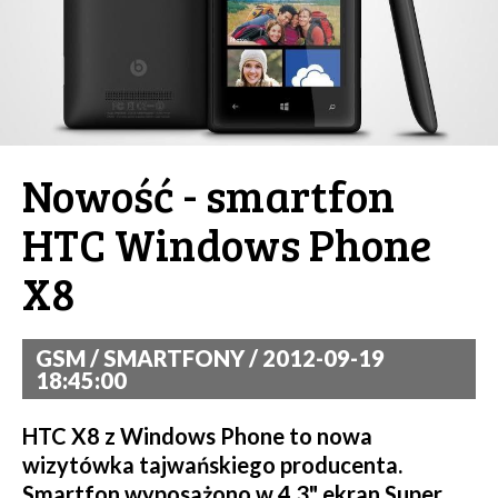
Nowość - smartfon
HTC Windows Phone
X8
GSM / SMARTFONY / 2012-09-19
18:45:00
HTC X8 z Windows Phone to nowa
wizytówka tajwańskiego producenta.
Smartfon wyposażono w 4.3" ekran Super