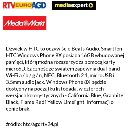
Dźwięk w HTC to oczywiście Beats Audio. Smartfon
HTC Windows Phone 8X posiada 16GB wbudowanej
pamięci, którą można rozszerzyć za pomocą karty
microSD. Łączność ze światem zapewnia dual-band
Wi-Fi a / b / g / n, NFC, Bluetooth 2.1, microUSB i
3.5mm audio jack. Windows Phone 8X będzie
dostępny na początku listopada, w czterech
wersjach kolorystycznych - California Blue, Graphite
Black, Flame Red i Yellow Limelight. Informacji o
cenie brak.
źródło: htc/agdrtv24.pl