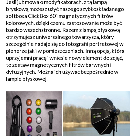
Jeśli już mowa o modyfikatorach, z tą lampą
błyskową możesz użyć naszego szybkoskładanego
softboxa ClickBox 60 i magnetycznych filtrów
kolorowych, dzięki czemu zastosowanie może być
bardzo wszechstronne. Razem z lampą błyskową
otrzymujesz uniwersalnego towarzysza, który
szczególnie nadaje się do fotografii portretowej w
plenerze jak i w pomieszczeniach. Inną opcją, która
uprzyjemni pracę i wniesie nowy element do zdjęć,
to zestaw magnetycznych filtrów barwnych i
dyfuzyjnych. Można ich używać bezpośrednio w
lampie błyskowej.