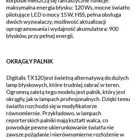
korpusie mieszczą się fantastyczne funkcje:
maksymalna energia błysku: 120 Ws, mocne światło
pilotujące LED o mocy 15 W, HSS, pełna obsługa
dwóch wyzwalaczy, możliwość aktualizacji
oprogramowania i wydajność akumulatora: 900
błysków, przy pełnej energii.
OKRĄGŁY PALNIK
Digitalis TX120 jest świetną alternatywą do dużych
lamp błyskowych, które trudniej zabrać w teren.
Ogromną zaletą tego modelu jest palnik, który jest
okrągły, jak w lampach profesjonalnych. Dzięki temu
światło rozchodzi się w modyfikatorze
równomiernie. Przykładowo, w lampach
reporterskich palniki mają kształt walca, co
powoduje pewne ukierunkowanie światła nie
zawsze pożądanie i nierównomierne rozłożenie w