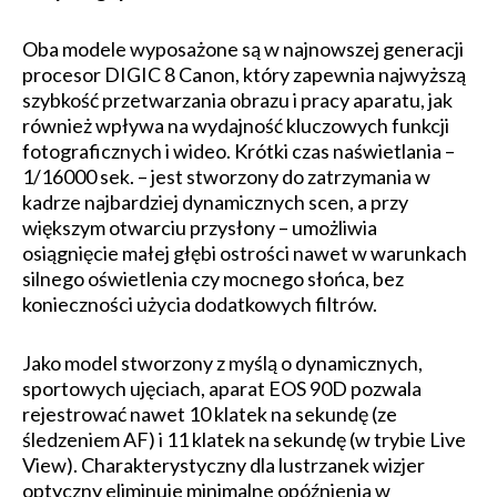
Oba modele wyposażone są w najnowszej generacji
procesor DIGIC 8 Canon, który zapewnia najwyższą
szybkość przetwarzania obrazu i pracy aparatu, jak
również wpływa na wydajność kluczowych funkcji
fotograficznych i wideo. Krótki czas naświetlania –
1/16000 sek. – jest stworzony do zatrzymania w
kadrze najbardziej dynamicznych scen, a przy
większym otwarciu przysłony – umożliwia
osiągnięcie małej głębi ostrości nawet w warunkach
silnego oświetlenia czy mocnego słońca, bez
konieczności użycia dodatkowych filtrów.
Jako model stworzony z myślą o dynamicznych,
sportowych ujęciach, aparat EOS 90D pozwala
rejestrować nawet 10 klatek na sekundę (ze
śledzeniem AF) i 11 klatek na sekundę (w trybie Live
View). Charakterystyczny dla lustrzanek wizjer
optyczny eliminuje minimalne opóźnienia w