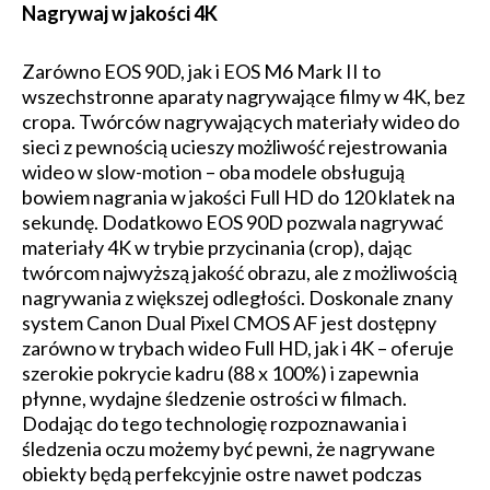
Nagrywaj w jakości 4K
Zarówno EOS 90D, jak i EOS M6 Mark II to
wszechstronne aparaty nagrywające filmy w 4K, bez
cropa. Twórców nagrywających materiały wideo do
sieci z pewnością ucieszy możliwość rejestrowania
wideo w slow-motion – oba modele obsługują
bowiem nagrania w jakości Full HD do 120 klatek na
sekundę. Dodatkowo EOS 90D pozwala nagrywać
materiały 4K w trybie przycinania (crop), dając
twórcom najwyższą jakość obrazu, ale z możliwością
nagrywania z większej odległości. Doskonale znany
system Canon Dual Pixel CMOS AF jest dostępny
zarówno w trybach wideo Full HD, jak i 4K – oferuje
szerokie pokrycie kadru (88 x 100%) i zapewnia
płynne, wydajne śledzenie ostrości w filmach.
Dodając do tego technologię rozpoznawania i
śledzenia oczu możemy być pewni, że nagrywane
obiekty będą perfekcyjnie ostre nawet podczas