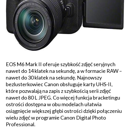
EOS M6 Mark II oferuje szybkość zdjęć seryjnych
nawet do 14 klatek na sekundę, a w formacie RAW –
nawet do 30 klatek na sekundę. Najnowszy
bezlusterkowiec Canon obsługuje karty UHS-II,
które pozwalają na zapis z szybkością serii zdjęć
nawet do 80 L JPEG. Co więcej funkcja bracketingu
ostrości dostępna w obu modelach ułatwia
osiągnięcie większej głębi ostrości dzięki połączeniu
wielu zdjęć w programie Canon Digital Photo
Professional.