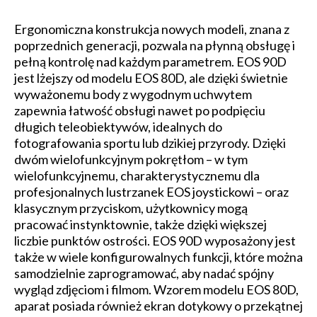
Ergonomiczna konstrukcja nowych modeli, znana z
poprzednich generacji, pozwala na płynną obsługę i
pełną kontrolę nad każdym parametrem. EOS 90D
jest lżejszy od modelu EOS 80D, ale dzięki świetnie
wyważonemu body z wygodnym uchwytem
zapewnia łatwość obsługi nawet po podpięciu
długich teleobiektywów, idealnych do
fotografowania sportu lub dzikiej przyrody. Dzięki
dwóm wielofunkcyjnym pokrętłom – w tym
wielofunkcyjnemu, charakterystycznemu dla
profesjonalnych lustrzanek EOS joystickowi – oraz
klasycznym przyciskom, użytkownicy mogą
pracować instynktownie, także dzięki większej
liczbie punktów ostrości. EOS 90D wyposażony jest
także w wiele konfigurowalnych funkcji, które można
samodzielnie zaprogramować, aby nadać spójny
wygląd zdjęciom i filmom. Wzorem modelu EOS 80D,
aparat posiada również ekran dotykowy o przekątnej