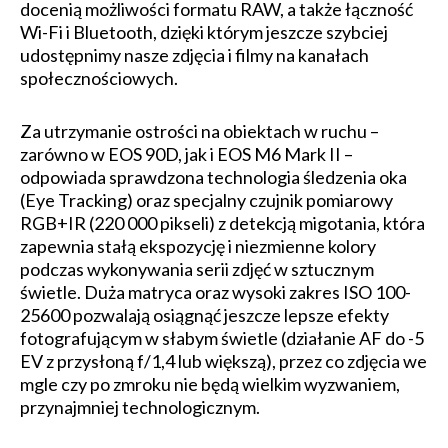
docenią możliwości formatu RAW, a także łączność
Wi-Fi i Bluetooth, dzięki którym jeszcze szybciej
udostępnimy nasze zdjęcia i filmy na kanałach
społecznościowych.
Za utrzymanie ostrości na obiektach w ruchu –
zarówno w EOS 90D, jak i EOS M6 Mark II –
odpowiada sprawdzona technologia śledzenia oka
(Eye Tracking) oraz specjalny czujnik pomiarowy
RGB+IR (220 000 pikseli) z detekcją migotania, która
zapewnia stałą ekspozycję i niezmienne kolory
podczas wykonywania serii zdjęć w sztucznym
świetle. Duża matryca oraz wysoki zakres ISO 100-
25600 pozwalają osiągnąć jeszcze lepsze efekty
fotografującym w słabym świetle (działanie AF do -5
EV z przysłoną f/1,4 lub większą), przez co zdjęcia we
mgle czy po zmroku nie będą wielkim wyzwaniem,
przynajmniej technologicznym.