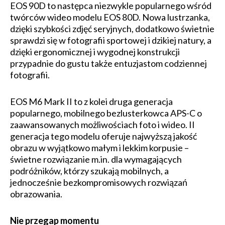
EOS 90D to następca niezwykle popularnego wśród
twórców wideo modelu EOS 80D. Nowa lustrzanka,
dzięki szybkości zdjęć seryjnych, dodatkowo świetnie
sprawdzi się w fotografii sportowej i dzikiej natury, a
dzięki ergonomicznej i wygodnej konstrukcji
przypadnie do gustu także entuzjastom codziennej
fotografii.
EOS M6 Mark II to z kolei druga generacja
popularnego, mobilnego bezlusterkowca APS-C o
zaawansowanych możliwościach foto i wideo. II
generacja tego modelu oferuje najwyższą jakość
obrazu w wyjątkowo małym i lekkim korpusie –
świetne rozwiązanie m.in. dla wymagających
podróżników, którzy szukają mobilnych, a
jednocześnie bezkompromisowych rozwiązań
obrazowania.
Nie przegap momentu