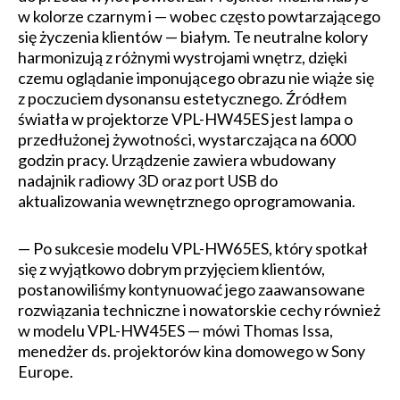
w kolorze czarnym i — wobec często powtarzającego
się życzenia klientów — białym. Te neutralne kolory
harmonizują z różnymi wystrojami wnętrz, dzięki
czemu oglądanie imponującego obrazu nie wiąże się
z poczuciem dysonansu estetycznego. Źródłem
światła w projektorze VPL-HW45ES jest lampa o
przedłużonej żywotności, wystarczająca na 6000
godzin pracy. Urządzenie zawiera wbudowany
nadajnik radiowy 3D oraz port USB do
aktualizowania wewnętrznego oprogramowania.
— Po sukcesie modelu VPL-HW65ES, który spotkał
się z wyjątkowo dobrym przyjęciem klientów,
postanowiliśmy kontynuować jego zaawansowane
rozwiązania techniczne i nowatorskie cechy również
w modelu VPL-HW45ES — mówi Thomas Issa,
menedżer ds. projektorów kina domowego w Sony
Europe.