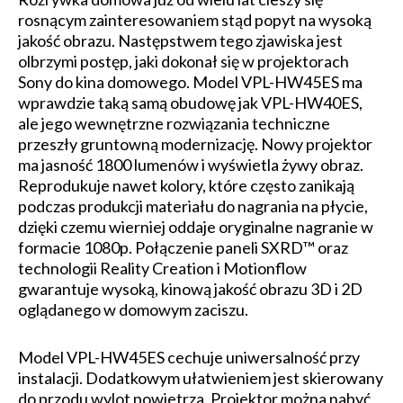
rosnącym zainteresowaniem stąd popyt na wysoką
jakość obrazu. Następstwem tego zjawiska jest
olbrzymi postęp, jaki dokonał się w projektorach
Sony do kina domowego. Model VPL-HW45ES ma
wprawdzie taką samą obudowę jak VPL-HW40ES,
ale jego wewnętrzne rozwiązania techniczne
przeszły gruntowną modernizację. Nowy projektor
ma jasność 1800 lumenów i wyświetla żywy obraz.
Reprodukuje nawet kolory, które często zanikają
podczas produkcji materiału do nagrania na płycie,
dzięki czemu wierniej oddaje oryginalne nagranie w
formacie 1080p. Połączenie paneli SXRD™ oraz
technologii Reality Creation i Motionflow
gwarantuje wysoką, kinową jakość obrazu 3D i 2D
oglądanego w domowym zaciszu.
Model VPL-HW45ES cechuje uniwersalność przy
instalacji. Dodatkowym ułatwieniem jest skierowany
do przodu wylot powietrza. Projektor można nabyć