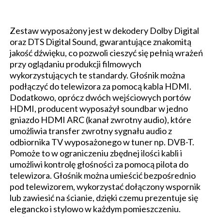
Zestaw wyposażony jest w dekodery Dolby Digital
oraz DTS Digital Sound, gwarantujące znakomitą
jakość dźwięku, co pozwoli cieszyć się pełnią wrażeń
przy oglądaniu produkcji filmowych
wykorzystujących te standardy. Głośnik można
podłączyć do telewizora za pomocą kabla HDMI.
Dodatkowo, oprócz dwóch wejściowych portów
HDMI, producent wyposażył soundbar w jedno
gniazdo HDMI ARC (kanał zwrotny audio), które
umożliwia transfer zwrotny sygnału audio z
odbiornika TV wyposażonego w tuner np. DVB-T.
Pomoże to w ograniczeniu zbędnej ilości kabli i
umożliwi kontrolę głośności za pomocą pilota do
telewizora. Głośnik można umieścić bezpośrednio
pod telewizorem, wykorzystać dołączony wspornik
lub zawiesić na ścianie, dzięki czemu prezentuje się
elegancko i stylowo w każdym pomieszczeniu.