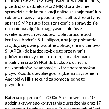
Lenovo TAB2 A10-30 wyposażono w dwie kamery,
przednią o rozdzielczości 2 MP, która idealnie
sprawdzi się do komunikacji online ze znajomymi lub
robienia niezwykle popularnych selfie. Z kolei tylny
aparat 5 MP z auto-focus znakomicie sprawdzi się
do robienia zdjęć lub nagrywania filmów z
weekendowych wypadów. Tablet pracuje pod
kontrolą Android 5.1 Lollipop, a na jego pokładzie
znajdują się dwie przydatne aplikacje firmy Lenovo.
SHAREit - do bardzo szybkiego przesyłania
plików pomiędzy komputerem, a urządzeniami
mobilnymi oraz SYNCit do backup’u danych,
np. kontaktów i wiadomości, które potem można
przywrócić do dowolnego urządzenia z systemem
Android w kilka sekund za pomocą jednego
przycisku.
Bateria o pojemności 7000mAh zapewnia ok. 10
godzin aktywnego korzystania z urządzenia oraz 17
dni pracy w trybie czuwania. Tym samym tablet jest