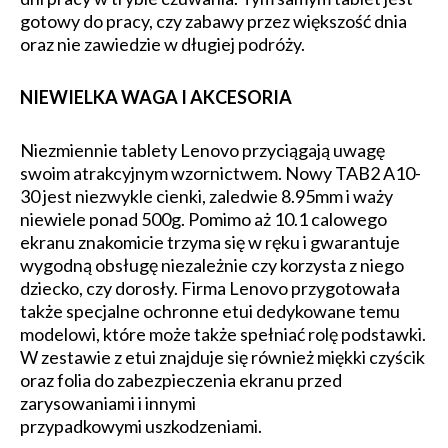
gotowy do pracy, czy zabawy przez większość dnia
oraz nie zawiedzie w długiej podróży.
NIEWIELKA WAGA I AKCESORIA
Niezmiennie tablety Lenovo przyciągają uwagę
swoim atrakcyjnym wzornictwem. Nowy TAB2 A10-
30 jest niezwykle cienki, zaledwie 8.95mm i waży
niewiele ponad 500g. Pomimo aż 10.1 calowego
ekranu znakomicie trzyma się w ręku i gwarantuje
wygodną obsługę niezależnie czy korzysta z niego
dziecko, czy dorosły. Firma Lenovo przygotowała
także specjalne ochronne etui dedykowane temu
modelowi, które może także spełniać rolę podstawki.
W zestawie z etui znajduje się również miękki czyścik
oraz folia do zabezpieczenia ekranu przed
zarysowaniami i innymi
przypadkowymi uszkodzeniami.