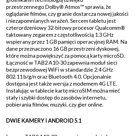
przestrzennego Dolby® Atmos™ sprawia, że
oglądanie filmów, czy granie dostarcza nowej jakości
i niezapomnianych wrażeń. Sercem tabletu jest
czterordzeniowy 32-bitowy procesor Qualcomm®
taktowany zegarem z częstotliwością 1.3 GHz
wspierany przez 1 GB pamięci operacyjnej RAM. Na
dane przeznaczono 16 GB przestrzeni dyskowej,
które można powiększyć za pomocą karty microSD.
Łączność w TAB2 A10-30 zapewnia moduł sieci
bezprzewodowej WiFi w standardzie 2.4 GHz
802.11 b/g/n oraz Bluetooth 4.0. Opcjonalnie
dostępna jest także wersja z modemem 4G LTE.
Instalując w tablecie kartę microSIM można mieć
stały i szybki dostęp do zasobów internetu,
pobierania filmów, muzyki, czy gier online.
DWIE KAMERY I ANDROID 5.1