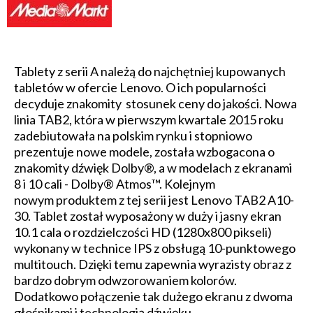
Tablety z serii A należą do najchętniej kupowanych
tabletów w ofercie Lenovo. O ich popularności
decyduje znakomity stosunek ceny do jakości. Nowa
linia TAB2, która w pierwszym kwartale 2015 roku
zadebiutowała na polskim rynku i stopniowo
prezentuje nowe modele, została wzbogacona o
znakomity dźwięk Dolby®, a w modelach z ekranami
8 i 10 cali - Dolby® Atmos™. Kolejnym
nowym produktem z tej serii jest Lenovo TAB2 A10-
30. Tablet został wyposażony w duży i jasny ekran
10.1 cala o rozdzielczości HD (1280x800 pikseli)
wykonany w technice IPS z obsługą 10-punktowego
multitouch. Dzięki temu zapewnia wyrazisty obraz z
bardzo dobrym odwzorowaniem kolorów.
Dodatkowo połączenie tak dużego ekranu z dwoma
głośnikami i technologią dźwięku