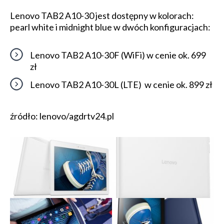
Lenovo TAB2 A10-30 jest dostępny w kolorach:
pearl white i midnight blue w dwóch konfiguracjach:
Lenovo TAB2 A10-30F (WiFi) w cenie ok. 699
zł
Lenovo TAB2 A10-30L (LTE) w cenie ok. 899 zł
źródło: lenovo/agdrtv24.pl