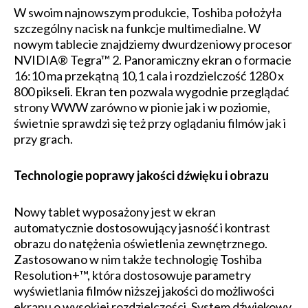
W swoim najnowszym produkcie, Toshiba położyła
szczególny nacisk na funkcje multimedialne. W
nowym tablecie znajdziemy dwurdzeniowy procesor
NVIDIA® Tegra™ 2. Panoramiczny ekran o formacie
16:10 ma przekątną 10,1 cala i rozdzielczość 1280 x
800 pikseli. Ekran ten pozwala wygodnie przeglądać
strony WWW zarówno w pionie jak i w poziomie,
świetnie sprawdzi się też przy oglądaniu filmów jak i
przy grach.
Technologie poprawy jakości dźwięku i obrazu
Nowy tablet wyposażony jest w ekran
automatycznie dostosowujący jasność i kontrast
obrazu do natężenia oświetlenia zewnętrznego.
Zastosowano w nim także technologię Toshiba
Resolution+™, która dostosowuje parametry
wyświetlania filmów niższej jakości do możliwości
ekranu o wysokiej rozdzielczości. System dźwiękowy