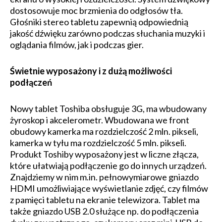
dostosowuje moc brzmienia do odgłosów tła.
Głośniki stereo tabletu zapewnią odpowiednią
jakość dźwięku zarówno podczas słuchania muzyki i
oglądania filmów, jak i podczas gier.
Świetnie wyposażony i z dużą możliwości
podłączeń
Nowy tablet Toshiba obsługuje 3G, ma wbudowany
żyroskop i akcelerometr. Wbudowana we front
obudowy kamerka ma rozdzielczość 2 mln. pikseli,
kamerka w tyłu ma rozdzielczość 5 mln. pikseli.
Produkt Toshiby wyposażony jest w liczne złącza,
które ułatwiają podłączenie go do innych urządzeń.
Znajdziemy w nim m.in. pełnowymiarowe gniazdo
HDMI umożliwiające wyświetlanie zdjęć, czy filmów
z pamięci tabletu na ekranie telewizora. Tablet ma
także gniazdo USB 2.0 służące np. do podłączenia