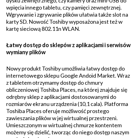
dysku zewnętrznego, czy kamery oraz mini-USB do
wpięcia innego tabletu, czy pamięci zewnętrznej.
Wgrywanie i zgrywanie plików ułatwia także slot na
karty SD. Nowość Toshiby wyposażona jest też w
kartę sieciową 802.11n WLAN.
Łatwy dostęp do sklepów z aplikacjami i serwisów
wymiany plików
Nowy produkt Toshiby umożliwia łatwy dostęp do
internetowego sklepu Google Andoid Market. Wraz
z tabletem otrzymamy dostęp do chmury
obliczeniowej Toshiba Places, na której znajduje się
odrębny sklep z aplikacjami dostosowanymi do
rozmiarów ekranu urządzenia (10,1 cala). Platforma
Toshiba Places oferuje możliwość prostego
zawieszania plików w jej wirtualnej przestrzeni.
Umieszczonym w wirtualnej chmurze kontentem
możemy się dzielić, tworząc do niego dostęp naszym