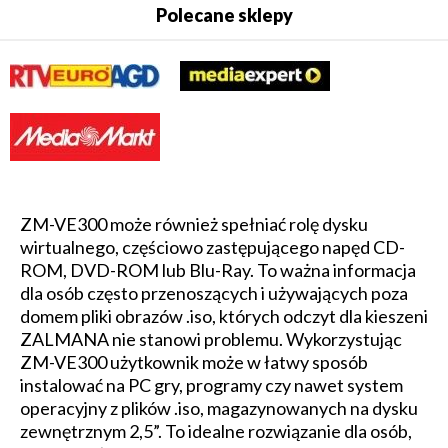
Polecane sklepy
ZM-VE300 może również spełniać rolę dysku
wirtualnego, częściowo zastępującego napęd CD-
ROM, DVD-ROM lub Blu-Ray. To ważna informacja
dla osób często przenoszących i używających poza
domem pliki obrazów .iso, których odczyt dla kieszeni
ZALMANA nie stanowi problemu. Wykorzystując
ZM-VE300 użytkownik może w łatwy sposób
instalować na PC gry, programy czy nawet system
operacyjny z plików .iso, magazynowanych na dysku
zewnętrznym 2,5”. To idealne rozwiązanie dla osób,