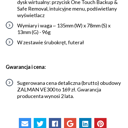
dysk wirtualny: przycisk One Touch Backup &
Safe Removal, intuicyjne menu, podświetlany
wyświetlacz
Wymiary i waga ~ 135mm (W) x 78mm (S) x
13mm (G) - 96g
W zestawie śrubokręt, futerał
Gwarancja i cena:
Sugerowana cena detaliczna (brutto) obudowy
ZALMAN VE300 to 169 zł. Gwarancja
producenta wynosi 2 lata.