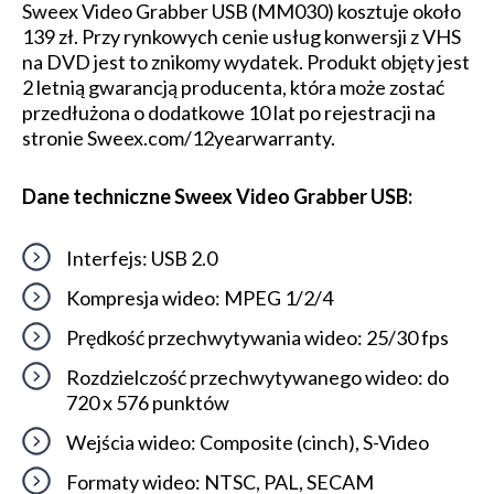
Sweex Video Grabber USB (MM030) kosztuje około
139 zł. Przy rynkowych cenie usług konwersji z VHS
na DVD jest to znikomy wydatek. Produkt objęty jest
2 letnią gwarancją producenta, która może zostać
przedłużona o dodatkowe 10 lat po rejestracji na
stronie Sweex.com/12yearwarranty.
Dane techniczne Sweex Video Grabber USB:
Interfejs: USB 2.0
Kompresja wideo: MPEG 1/2/4
Prędkość przechwytywania wideo: 25/30 fps
Rozdzielczość przechwytywanego wideo: do
720 x 576 punktów
Wejścia wideo: Composite (cinch), S-Video
Formaty wideo: NTSC, PAL, SECAM