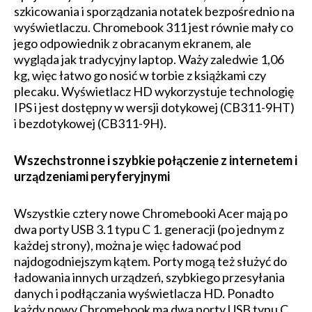
szkicowania i sporządzania notatek bezpośrednio na
wyświetlaczu. Chromebook 311 jest równie mały co
jego odpowiednik z obracanym ekranem, ale
wygląda jak tradycyjny laptop. Waży zaledwie 1,06
kg, więc łatwo go nosić w torbie z książkami czy
plecaku. Wyświetlacz HD wykorzystuje technologię
IPS i jest dostępny w wersji dotykowej (CB311-9HT)
i bezdotykowej (CB311-9H).
Wszechstronne i szybkie połączenie z internetem i
urządzeniami peryferyjnymi
Wszystkie cztery nowe Chromebooki Acer mają po
dwa porty USB 3.1 typu C 1. generacji (po jednym z
każdej strony), można je więc ładować pod
najdogodniejszym kątem. Porty mogą też służyć do
ładowania innych urządzeń, szybkiego przesyłania
danych i podłączania wyświetlacza HD. Ponadto
każdy nowy Chromebook ma dwa porty USB typu C,