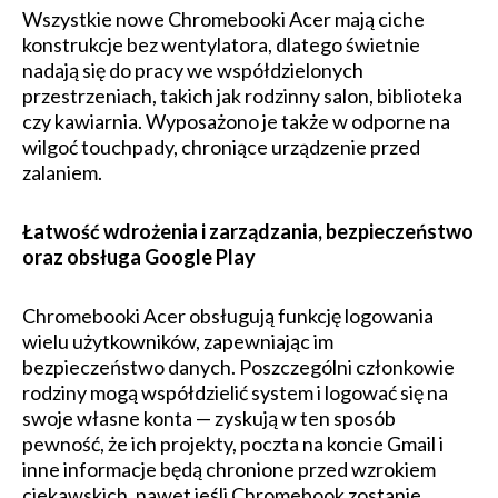
Wszystkie nowe Chromebooki Acer mają ciche
konstrukcje bez wentylatora, dlatego świetnie
nadają się do pracy we współdzielonych
przestrzeniach, takich jak rodzinny salon, biblioteka
czy kawiarnia. Wyposażono je także w odporne na
wilgoć touchpady, chroniące urządzenie przed
zalaniem.
Łatwość wdrożenia i zarządzania, bezpieczeństwo
oraz obsługa Google Play
Chromebooki Acer obsługują funkcję logowania
wielu użytkowników, zapewniając im
bezpieczeństwo danych. Poszczególni członkowie
rodziny mogą współdzielić system i logować się na
swoje własne konta — zyskują w ten sposób
pewność, że ich projekty, poczta na koncie Gmail i
inne informacje będą chronione przed wzrokiem
ciekawskich, nawet jeśli Chromebook zostanie