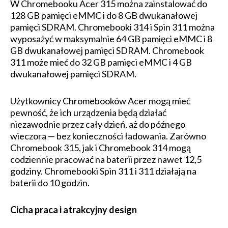
W Chromebooku Acer 315 można zainstalować do
128 GB pamięci eMMC i do 8 GB dwukanałowej
pamięci SDRAM. Chromebooki 314 i Spin 311 można
wyposażyć w maksymalnie 64 GB pamięci eMMC i 8
GB dwukanałowej pamięci SDRAM. Chromebook
311 może mieć do 32 GB pamięci eMMC i 4 GB
dwukanałowej pamięci SDRAM.
Użytkownicy Chromebooków Acer mogą mieć
pewność, że ich urządzenia będą działać
niezawodnie przez cały dzień, aż do późnego
wieczora — bez konieczności ładowania. Zarówno
Chromebook 315, jak i Chromebook 314 mogą
codziennie pracować na baterii przez nawet 12,5
godziny. Chromebooki Spin 311 i 311 działają na
baterii do 10 godzin.
Cicha praca i atrakcyjny design