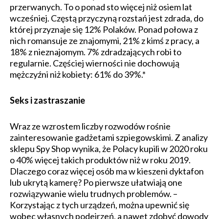
przerwanych. To o ponad sto więcej niż osiem lat
wcześniej. Częstą przyczyną rozstań jest zdrada, do
której przyznaje się 12% Polaków. Ponad połowa z
nich romansuje ze znajomymi, 21% z kimś z pracy, a
18% z nieznajomym. 7% zdradzających robi to
regularnie. Częściej wierności nie dochowują
mężczyźni niż kobiety: 61% do 39%.*
Seks i zastraszanie
Wraz ze wzrostem liczby rozwodów rośnie
zainteresowanie gadżetami szpiegowskimi. Z analizy
sklepu Spy Shop wynika, że Polacy kupili w 2020 roku
o 40% więcej takich produktów niż w roku 2019.
Dlaczego coraz więcej osób ma w kieszeni dyktafon
lub ukrytą kamerę? Po pierwsze ułatwiają one
rozwiązywanie wielu trudnych problemów. –
Korzystając z tych urządzeń, można upewnić się
wobec własnych podejrzeń, a nawet zdobyć dowody