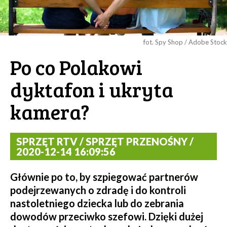
fot. Spy Shop / Adobe Stock
Po co Polakowi
dyktafon i ukryta
kamera?
SPRZĘT RTV / SPRZĘT PRZENOŚNY /
2020-12-14 16:09:56
Głównie po to, by szpiegować partnerów
podejrzewanych o zdradę i do kontroli
nastoletniego dziecka lub do zebrania
dowodów przeciwko szefowi. Dzięki dużej