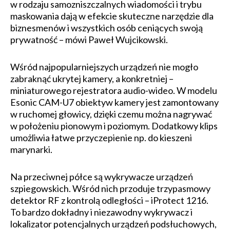
w rodzaju samozniszczalnych wiadomości i trybu
maskowania dają w efekcie skuteczne narzędzie dla
biznesmenów i wszystkich osób ceniących swoją
prywatność – mówi Paweł Wujcikowski.
Wśród najpopularniejszych urządzeń nie mogło
zabraknąć ukrytej kamery, a konkretniej –
miniaturowego rejestratora audio-wideo. W modelu
Esonic CAM-U7 obiektyw kamery jest zamontowany
w ruchomej głowicy, dzięki czemu można nagrywać
w położeniu pionowym i poziomym. Dodatkowy klips
umożliwia łatwe przyczepienie np. do kieszeni
marynarki.
Na przeciwnej półce są wykrywacze urządzeń
szpiegowskich. Wśród nich przoduje trzypasmowy
detektor RF z kontrolą odległości – iProtect 1216.
To bardzo dokładny i niezawodny wykrywacz i
lokalizator potencjalnych urządzeń podsłuchowych,