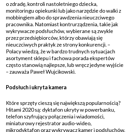
o zdradę, kontroli nastoletniego dziecka,
monitoringu opiekunki lub jako narzędzie do walki z
mobbingiem albo do sprawdzenia nieuczciwego
pracownika. Natomiast kontrurządzenia, takie jak
wykrywacze podsłuchów, wybierane są zwykle
przez przedsiębiorców, którzy obawiają się
nieuczciwych praktyk ze strony konkurencji. –
Polacy wiedzą, że w bardzo trudnych sytuacjach
asortyment sklepu i fachowa porada ekspertów
często stanowią najlepsze, lub wręcz jedyne wyjście
– zauważa Paweł Wujcikowski.
Podsłuch i ukryta kamera
Które sprzęty cieszą się największą popularnością?
Hitami 2020 są: dyktafon ukryty w powerbanku,
telefon szyfrujący połączenia i wiadomości,
miniaturowy rejestrator audio-wideo,
mikrodyktafon oraz wykrywacz kamer i podsłuchów.