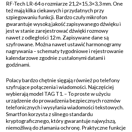
RF-Tech LR-64 o rozmiarze 21,2×15,3×3,3 mm. One
też mają kilka ciekawych i przydatnych przy
szpiegowaniu funkcji. Bardzo czuły mikrofon
gwarantuje wysoką jakość zapisywanego dźwięku i
jest w stanie zarejestrować dźwięki rozmowy
nawet z odległości 12 m. Zapisywane dane są
szyfrowane. Można nawet ustawić harmonogramy
nagrywania – schematy tygodniowe i rejestrowanie
kalendarzowe zgodnie z ustalonymi datami i
godzinami.
Polacy bardzo chętnie sięgają również po telefony
szyfrujące połączenia i wiadomości. Najczęściej
wybierają model TAG T1. – To proste w użyciu
urządzenie do prowadzenia bezpiecznych rozmów
telefonicznych i wysyłania wiadomości tekstowych.
Smartfon korzysta z silnego standardu
kryptograficznego, który gwarantuje najwyższą,
niemożliwą do złamania ochronę. Praktyczne funkcje