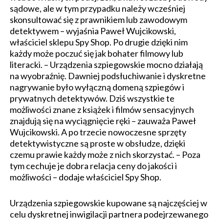
sądowe, ale w tym przypadku należy wcześniej
skonsultować się z prawnikiem lub zawodowym
detektywem – wyjaśnia Paweł Wujcikowski,
właściciel sklepu Spy Shop. Po drugie dzięki nim
każdy może poczuć się jak bohater filmowy lub
literacki. – Urządzenia szpiegowskie mocno działają
na wyobraźnię. Dawniej podsłuchiwanie i dyskretne
nagrywanie było wyłączną domeną szpiegów i
prywatnych detektywów. Dziś wszystkie te
możliwości znane z książek i filmów sensacyjnych
znajdują się na wyciągnięcie ręki – zauważa Paweł
Wujcikowski. A po trzecie nowoczesne sprzęty
detektywistyczne są proste w obsłudze, dzięki
czemu prawie każdy może z nich skorzystać. – Poza
tym cechuje je dobra relacja ceny do jakości i
możliwości – dodaje właściciel Spy Shop.
Urządzenia szpiegowskie kupowane są najczęściej w
celu dyskretnej inwigilacji partnera podejrzewanego