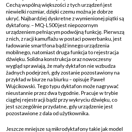
Cechą wspólną większości z tych urządzeń jest
niewielki rozmiar, dzięki czemu można je dobrze
ukryć. Najbardziej dyskretne z wymienionej piątki są
dyktafony. – MQ-L500 jest niepozornym
urządzeniem pełniącym podwójną funkcję. Pierwszą
z nich, z racji kamuflażu w postaci powerbanku, jest
ładowanie smartfona bądź innego urządzenia
mobilnego, natomiast druga funkcja to rejestracja
dźwięku. Solidna konstrukcja oraz nowoczesny
wygląd sprawiają, że mały dyktafon nie wzbudza
żadnych podejrzeń, gdy zostanie pozostawiony na
przykład w biurze na biurku – opisuje Paweł
Wujcikowski. Tego typu dyktafon może nagrywać
nieustannie przez dwa tygodnie. Pracuje w trybie
ciągłej rejestracji bądź przy wykryciu dźwięku, co
jest szczególnie przydatne, gdy urządzenie jest
pozostawione z dala od użytkownika.
Jeszcze mniejsze są mikrodyktafony takie jak model