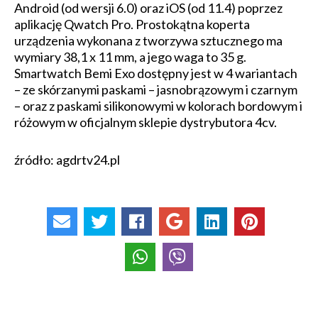
Android (od wersji 6.0) oraz iOS (od 11.4) poprzez
aplikację Qwatch Pro. Prostokątna koperta
urządzenia wykonana z tworzywa sztucznego ma
wymiary 38,1 x 11 mm, a jego waga to 35 g.
Smartwatch Bemi Exo dostępny jest w 4 wariantach
– ze skórzanymi paskami – jasnobrązowym i czarnym
– oraz z paskami silikonowymi w kolorach bordowym i
różowym w oficjalnym sklepie dystrybutora 4cv.
źródło: agdrtv24.pl