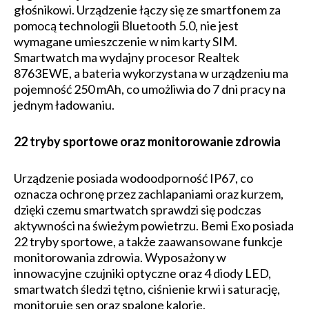
głośnikowi. Urządzenie łączy się ze smartfonem za
pomocą technologii Bluetooth 5.0, nie jest
wymagane umieszczenie w nim karty SIM.
Smartwatch ma wydajny procesor Realtek
8763EWE, a bateria wykorzystana w urządzeniu ma
pojemność 250 mAh, co umożliwia do 7 dni pracy na
jednym ładowaniu.
22 tryby sportowe oraz monitorowanie zdrowia
Urządzenie posiada wodoodporność IP67, co
oznacza ochronę przez zachlapaniami oraz kurzem,
dzięki czemu smartwatch sprawdzi się podczas
aktywności na świeżym powietrzu. Bemi Exo posiada
22 tryby sportowe, a także zaawansowane funkcje
monitorowania zdrowia. Wyposażony w
innowacyjne czujniki optyczne oraz 4 diody LED,
smartwatch śledzi tętno, ciśnienie krwi i saturację,
monitoruje sen oraz spalone kalorie.