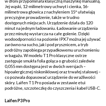
w dłoni przypominała klasyczną maszynkę manualną.
Jej wąski, 12-milimetrowy uchwyt i cienka, 16-
milimetrowa głowica z nachyleniem 15° ułatwiają
precyzyjne prowadzenie, także w trudno
dostępnych miejscach. Urządzenie działa do 120
minut na jednym ładowaniu. Ładowanie urządzenia
przez minutę wystarcza na całe golenie. Dzięki
wodoodporności na poziomie IPX7 można jej używać
zarówno na sucho, jak i pod prysznicem, a tryb
podróżny zapobiega przypadkowemu uruchomieniu
w bagażu. W modelu T1 Pro klasyczne ostrze
zastępuje smukła folia goląca o grubości zaledwie
0,055 mm dostępna jest w dwóch wersjach –
hipoalergicznej niskoniklowej oraz trwałej stalowej –
co pozwala dopasować urządzenie do wrażliwości
skóry. Laifen T1 Pro posiada w zestawie etui
podróżne, szczoteczkę do czyszczenia i kabel USB-C.
Laifen P3 Pro