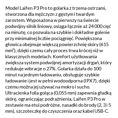
Model Laifen P3 Pro to golarka z trzema ostrzami,
stworzona dla mężczyzn z gęstym i twardym
zarostem. Wyposażona w pierwszy na świecie
podwójny silnik liniowy, osiąga łącznie aż 24 000 cięć
na minutę, co pozwala na szybkie i dokładne golenie
przy minimalnej liczbie pociągnięć. Powiększona
głowica obejmuje większą powierzchnię skóry (615
mm²), dzięki czemu cały proces trwa krócej niż w
klasycznych modelach. Komfort użytkowania
zwiększa system podwójnej amortyzacji drgań, który
redukuje wibracje o 27%. Golarka działa do 100
minut na jednym ładowaniu, obsługuje szybkie
ładowanie i jest w pełni wodoodporna (IPX7), dzięki
czemu można jej używać na mokro i sucho.
Ultracienka folia goląca (0,055 mm) zapewnia gładką
skórę, ograniczając podrażnienia, Laifen P3 Pro w
zestawie ma etui podróżne, nasadki do brody (2, 3 i 5
mm), szczoteczkę do czyszczenia oraz kabel USB-C.