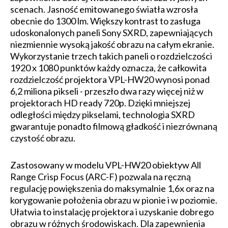
scenach. Jasność emitowanego światła wzrosła
obecnie do 1300 lm. Większy kontrast to zasługa
udoskonalonych paneli Sony SXRD, zapewniających
niezmiennie wysoką jakość obrazu na całym ekranie.
Wykorzystanie trzech takich paneli o rozdzielczości
1920 x 1080 punktów każdy oznacza, że całkowita
rozdzielczość projektora VPL-HW20 wynosi ponad
6,2 miliona pikseli - przeszło dwa razy więcej niż w
projektorach HD ready 720p. Dzięki mniejszej
odległości między pikselami, technologia SXRD
gwarantuje ponadto filmową gładkość i niezrównaną
czystość obrazu.
Zastosowany w modelu VPL-HW20 obiektyw All
Range Crisp Focus (ARC-F) pozwala na ręczną
regulację powiększenia do maksymalnie 1,6x oraz na
korygowanie położenia obrazu w pionie i w poziomie.
Ułatwia to instalację projektora i uzyskanie dobrego
obrazu w różnych środowiskach. Dla zapewnienia