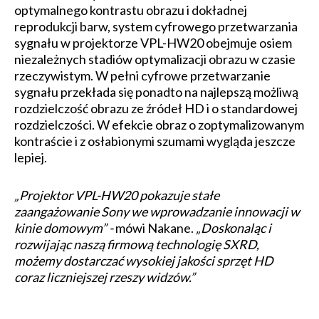
optymalnego kontrastu obrazu i dokładnej
reprodukcji barw, system cyfrowego przetwarzania
sygnału w projektorze VPL-HW20 obejmuje osiem
niezależnych stadiów optymalizacji obrazu w czasie
rzeczywistym. W pełni cyfrowe przetwarzanie
sygnału przekłada się ponadto na najlepszą możliwą
rozdzielczość obrazu ze źródeł HD i o standardowej
rozdzielczości. W efekcie obraz o zoptymalizowanym
kontraście i z osłabionymi szumami wygląda jeszcze
lepiej.
„Projektor VPL-HW20 pokazuje stałe
zaangażowanie Sony we wprowadzanie innowacji w
kinie domowym” -
mówi Nakane.
„Doskonaląc i
rozwijając naszą firmową technologię SXRD,
możemy dostarczać wysokiej jakości sprzęt HD
coraz liczniejszej rzeszy widzów.”