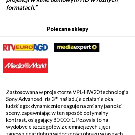
formatach.”
Polecane sklepy
Zastosowana w projektorze VPL-HW20 technologia
Sony Advanced Iris 3™ naśladuje działanie oka
ludzkiego: dynamicznie reaguje na zmiany jasności
sceny, zapewniając w ten sposób optymalny
kontrast, osiągający 80 000:1. Pozwala to na
wydobycie szczegółów z ciemniejszych ujęć i
zapewnienie dobrej widoczności obrazu w jasnych