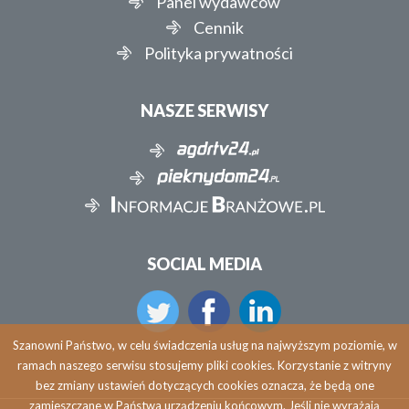
Panel wydawców
Cennik
Polityka prywatności
NASZE SERWISY
SOCIAL MEDIA
Szanowni Państwo, w celu świadczenia usług na najwyższym poziomie, w
ramach naszego serwisu stosujemy pliki cookies. Korzystanie z witryny
bez zmiany ustawień dotyczących cookies oznacza, że będą one
zamieszczane w Państwa urządzeniu końcowym. Jeśli nie wyrażają