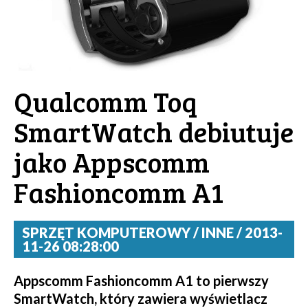
Qualcomm Toq
SmartWatch debiutuje
jako Appscomm
Fashioncomm A1
SPRZĘT KOMPUTEROWY / INNE / 2013-
11-26 08:28:00
Appscomm Fashioncomm A1 to pierwszy
SmartWatch, który zawiera wyświetlacz