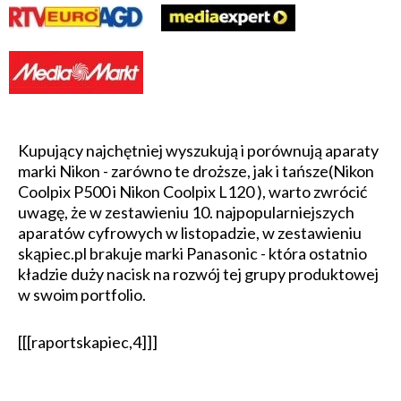
Kupujący najchętniej wyszukują i porównują aparaty
marki Nikon - zarówno te droższe, jak i tańsze(Nikon
Coolpix P500 i Nikon Coolpix L120 ), warto zwrócić
uwagę, że w zestawieniu 10. najpopularniejszych
aparatów cyfrowych w listopadzie, w zestawieniu
skąpiec.pl brakuje marki Panasonic - która ostatnio
kładzie duży nacisk na rozwój tej grupy produktowej
w swoim portfolio.
[[[raportskapiec,4]]]