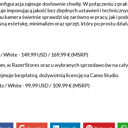
konfiguracja zajmuje dosłownie chwilę. W połączeniu z pra
ruje imponującą jakość bez zbędnych ustawień i technicz
u kamera świetnie sprawdzi się zarówno w pracy, jak i podc
 estetykę, minimalizm oraz sprzęt, który po prostu dział
z / White - 149,99 USD / 169,99 € (MSRP)
com, w RazerStores oraz u wybranych sprzedawców na cały
jmuje bezpłatną, dożywotnią licencję na Camo Studio.
tz / White - 99,99 USD / 109,99 € (MSRP)