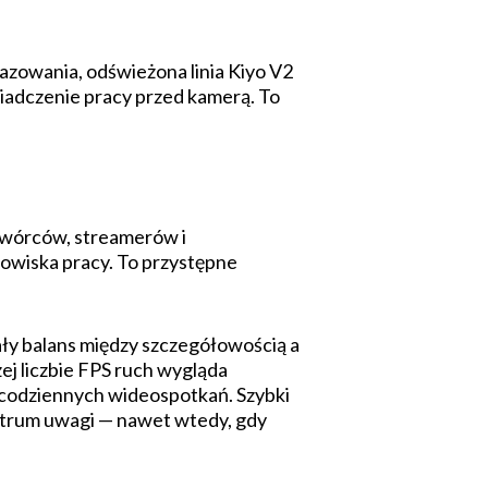
azowania, odświeżona linia Kiyo V2
wiadczenie pracy przed kamerą. To
 twórców, streamerów i
owiska pracy. To przystępne
ły balans między szczegółowością a
j liczbie FPS ruch wygląda
 codziennych wideospotkań. Szybki
entrum uwagi — nawet wtedy, gdy