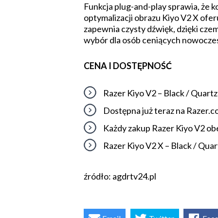
Funkcja plug-and-play sprawia, że 
optymalizacji obrazu Kiyo V2 X ofe
zapewnia czysty dźwięk, dzięki czem
wybór dla osób ceniących nowoczesną
CENA I DOSTĘPNOŚĆ
Razer Kiyo V2 – Black / Quart
Dostępna już teraz na Razer.
Każdy zakup Razer Kiyo V2 obe
Razer Kiyo V2 X – Black / Quar
źródło: agdrtv24.pl