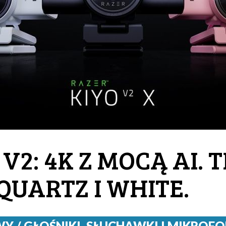
V2: 4K Z MOCĄ AI. 
UARTZ I WHITE.
/ GŁOŚNIKI, SŁUCHAWKI I MIKROFON