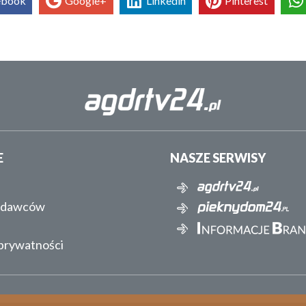
ebook
Google+
Linkedin
Pinterest
E
NASZE SERWISY
ydawców
 prywatności