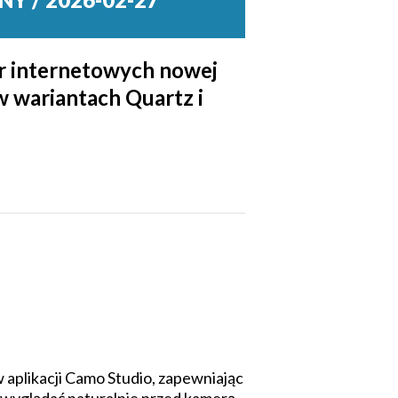
r internetowych nowej
w wariantach Quartz i
 aplikacji Camo Studio, zapewniając