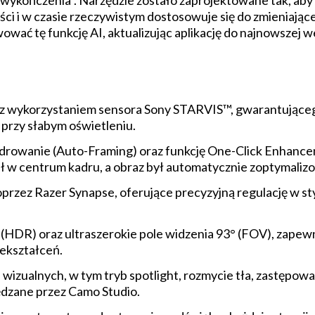
wykończenia”. Narzędzie zostało zaprojektowane tak, aby
ci i w czasie rzeczywistym dostosowuje się do zmieniając
ać tę funkcję AI, aktualizując aplikację do najnowszej w
z wykorzystaniem sensora Sony STARVIS™, gwarantującego
rzy słabym oświetleniu.
rowanie (Auto-Framing) oraz funkcję One-Click Enhanceme
 w centrum kadru, a obraz był automatycznie zoptymaliz
zez Razer Synapse, oferujące precyzyjną regulację w st
DR) oraz ultraszerokie pole widzenia 93° (FOV), zapewni
ekształceń.
izualnych, w tym tryb spotlight, rozmycie tła, zastępow
dzane przez Camo Studio.