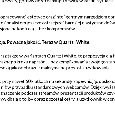
czysty, gotowy do streamingu dźwięk w każdej sytuacji.
dopracowanej estetyce oraz inteligentnym narzędziom obr
esjonalistom jeszcze ostrzejsze i bardziej elastyczne doś
esjonalną kontrolą — bez kompromisów.
cja. Poważna jakość. Teraz w Quartz i White.
raz także w wariantach Quartz i White, to propozycja dla
wyraźnego kroku naprzód — bez komplikowania swojego stan
ysoką jakość obrazu z maksymalną prostotą użytkowania.
p przy nawet 60 klatkach na sekundę, zapewniając doskona
y niż w przypadku standardowych webcamów. Dzięki wyższe
e znaczenie podczas streamów, prezentacji produktów czy
yw dbają o to, by obraz pozostał ostry, a użytkownik w c