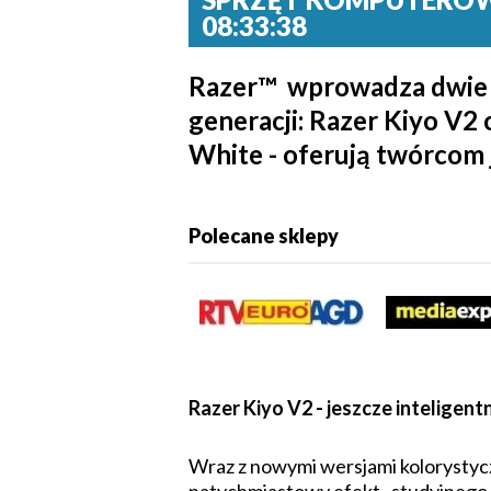
08:33:38
Razer™ wprowadza dwie 
generacji: Razer Kiyo V2
White - oferują twórcom 
Polecane sklepy
Razer Kiyo V2 - jeszcze inteligent
Wraz z nowymi wersjami kolorystycz