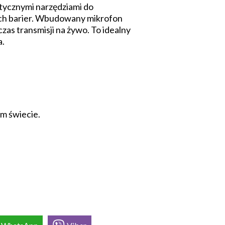
ktycznymi narzędziami do
nych barier. Wbudowany mikrofon
zas transmisji na żywo. To idealny
a.
m świecie.