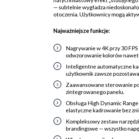
natychmiastowy efekt „studyjnego 
— subtelnie wygładza niedoskonałoś
otoczenia. Użytkownicy mogą aktywow
Najważniejsze funkcje:
Nagrywanie w 4K przy 30 FPS 
odwzorowanie kolorów nawet p
Inteligentne automatyczne kad
użytkownik zawsze pozostawał
Zaawansowane sterowanie popr
zintegrowanego panelu.
Obsługa High Dynamic Range (H
elastyczne kadrowanie bez zni
Kompleksowy zestaw narzędzi w
brandingowe — wszystko napę