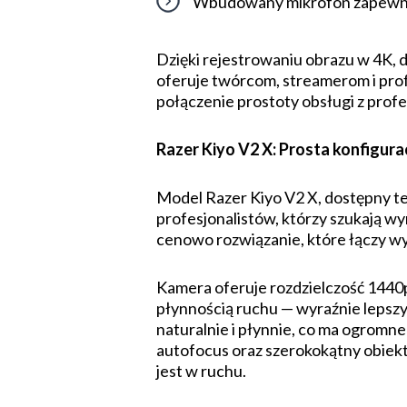
Wbudowany mikrofon zapewnia 
Dzięki rejestrowaniu obrazu w 4K, 
oferuje twórcom, streamerom i prof
połączenie prostoty obsługi z prof
Razer Kiyo V2 X: Prosta konfigura
Model Razer Kiyo V2 X, dostępny te
profesjonalistów, którzy szukają 
cenowo rozwiązanie, które łączy w
Kamera oferuje rozdzielczość 1440
płynnością ruchu — wyraźnie lepsz
naturalnie i płynnie, co ma ogromn
autofocus oraz szerokokątny obiekt
jest w ruchu.