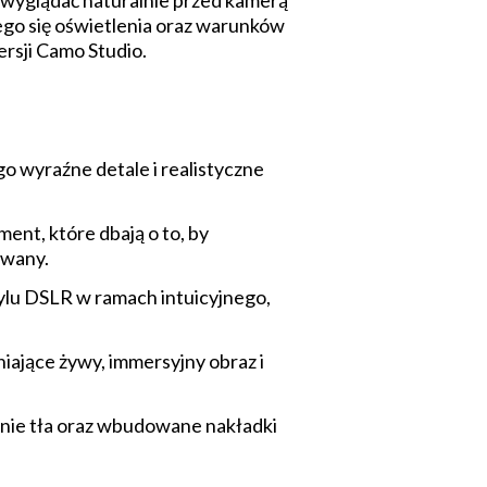
 wyglądać naturalnie przed kamerą
ego się oświetlenia oraz warunków
ersji Camo Studio.
 wyraźne detale i realistyczne
nt, które dbają o to, by
owany.
ylu DSLR w ramach intuicyjnego,
ające żywy, immersyjny obraz i
anie tła oraz wbudowane nakładki