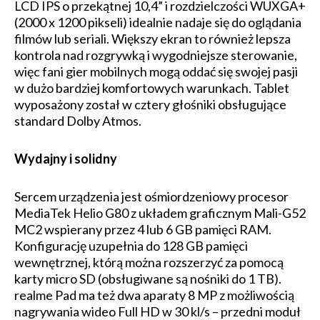
LCD IPS o przekątnej 10,4” i rozdzielczości WUXGA+
(2000 x 1200 pikseli) idealnie nadaje się do oglądania
filmów lub seriali. Większy ekran to również lepsza
kontrola nad rozgrywką i wygodniejsze sterowanie,
więc fani gier mobilnych mogą oddać się swojej pasji
w dużo bardziej komfortowych warunkach. Tablet
wyposażony został w cztery głośniki obsługujące
standard Dolby Atmos.
Wydajny i solidny
Sercem urządzenia jest ośmiordzeniowy procesor
MediaTek Helio G80 z układem graficznym Mali-G52
MC2 wspierany przez 4 lub 6 GB pamięci RAM.
Konfigurację uzupełnia do 128 GB pamięci
wewnętrznej, którą można rozszerzyć za pomocą
karty micro SD (obsługiwane są nośniki do 1 TB).
realme Pad ma też dwa aparaty 8 MP z możliwością
nagrywania wideo Full HD w 30 kl/s – przedni moduł