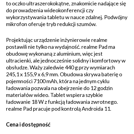
to oczko ultraszerokokątne, znakomicie nadające się
do prowadzenia wideokonferencji czy
wykorzystywania tabletu w nauce zdalnej. Podwójny
mikrofon oferuje tryb redukcji szumów.
Projektując urządzenie inżynierowie realme
postawili nie tylko na wydajność. realme Pad ma
obudowę wykonaną z aluminium, więc jest
ultracienki, ale jednocześnie solidny i komfortowy w
obsłudze. Waży zaledwie 440 g przy wymiarach
245,1 x 155,9 x 6,9 mm. Obudowa skrywa baterię o
pojemności 7100 mAh, która na jednym cyklu
ładowania pozwala na obejrzenie do 12 godzin
materiałów wideo. Tablet wspiera szybkie
ładowanie 18 W z funkcją ładowania zwrotnego.
realme Pad pracuje pod kontrolą Androida 11.
Cena i dostępność