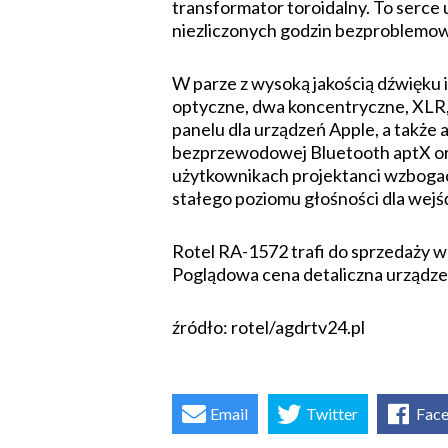
transformator toroidalny. To serce 
niezliczonych godzin bezproblemo
W parze z wysoką jakością dźwięku
optyczne, dwa koncentryczne, XLR,
panelu dla urządzeń Apple, a także
bezprzewodowej Bluetooth aptX or
użytkownikach projektanci wzbogac
stałego poziomu głośności dla wejś
Rotel RA-1572 trafi do sprzedaży w s
Poglądowa cena detaliczna urządzen
źródło: rotel/agdrtv24.pl
Email
Twitter
Fac