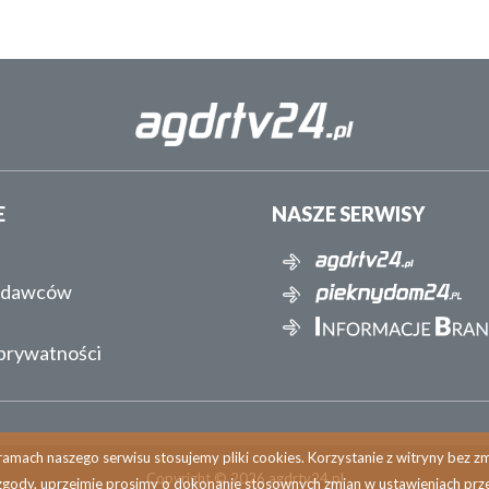
E
NASZE SERWISY
ydawców
 prywatności
amach naszego serwisu stosujemy pliki cookies. Korzystanie z witryny bez 
Copyright © 2026 agdrtv24.pl
zgody, uprzejmie prosimy o dokonanie stosownych zmian w ustawieniach prze