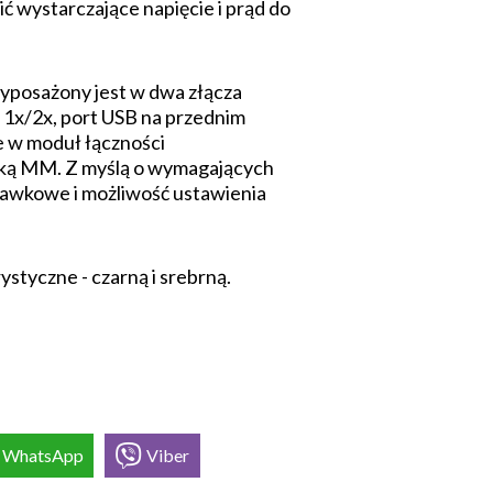
ć wystarczające napięcie i prąd do
wyposażony jest w dwa złącza
1x/2x, port USB na przednim
e w moduł łączności
dką MM. Z myślą o wymagających
hawkowe i możliwość ustawienia
ystyczne - czarną i srebrną.
WhatsApp
Viber