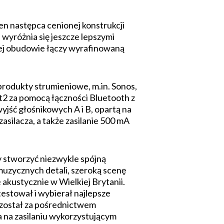
n następca cenionej konstrukcji
wyróżnia się jeszcze lepszymi
ej obudowie łączy wyrafinowaną
rodukty strumieniowe, m.in. Sonos,
2 za pomocą łączności Bluetooth z
yjść głośnikowych A i B, opartą na
silacza, a także zasilanie 500 mA
y stworzyć niezwykle spójną
uzycznych detali, szeroką scenę
akustycznie w Wielkiej Brytanii.
testował i wybierał najlepsze
 został za pośrednictwem
a na zasilaniu wykorzystującym