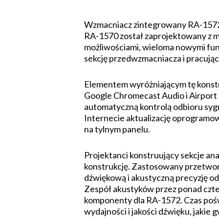
Wzmacniacz zintegrowany RA-1572 j
RA-1570 został zaprojektowany z my
możliwościami, wieloma nowymi fu
sekcję przedwzmacniacza i pracując
Elementem wyróżniającym tę konstru
Google Chromecast Audio i Airport
automatyczną kontrolą odbioru sygn
Internecie aktualizację oprogramowa
na tylnym panelu.
Projektanci konstruujący sekcje an
konstrukcję. Zastosowany przetwor
dźwiękową i akustyczną precyzję od
Zespół akustyków przez ponad cztery
komponenty dla RA-1572. Czas poświ
wydajności i jakości dźwięku, jaki