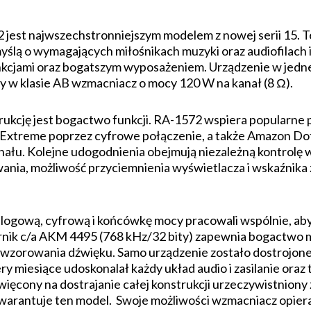
est najwszechstronniejszym modelem z nowej serii 15. Te
ślą o wymagających miłośnikach muzyki oraz audiofilach i 
nkcjami oraz bogatszym wyposażeniem. Urządzenie w jedn
y w klasie AB wzmacniacz o mocy 120 W na kanał (8 Ω).
kcję jest bogactwo funkcji. RA-1572 wspiera popularne p
 Extreme poprzez cyfrowe połączenie, a także Amazon Dot
ału. Kolejne udogodnienia obejmują niezależną kontrolę w
nia, możliwość przyciemnienia wyświetlacza i wskaźnika za
alogową, cyfrową i końcówkę mocy pracowali wspólnie, ab
nik c/a AKM 4495 (768 kHz/32 bity) zapewnia bogactwo m
wzorowania dźwięku. Samo urządzenie zostało dostrojone 
 miesiące udoskonalał każdy układ audio i zasilanie oraz 
ęcony na dostrajanie całej konstrukcji urzeczywistniony
e gwarantuje ten model. Swoje możliwości wzmacniacz opier