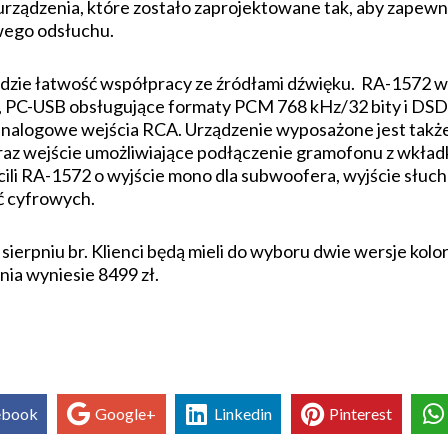
urządzenia, które zostało zaprojektowane tak, aby zapewni
wego odsłuchu.
 idzie łatwość współpracy ze źródłami dźwięku. RA-1572 
 PC-USB obsługujące formaty PCM 768 kHz/32 bity i DSD 
 analogowe wejścia RCA. Urządzenie wyposażone jest takż
az wejście umożliwiające podłączenie gramofonu z wkła
ili RA-1572 o wyjście mono dla subwoofera, wyjście słuc
ć cyfrowych.
ierpniu br. Klienci będą mieli do wyboru dwie wersje kolor
ia wyniesie 8499 zł.
ebook
Google+
Linkedin
Pinterest