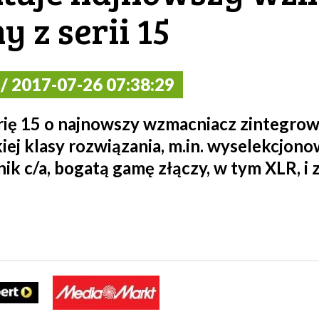
 z serii 15
 2017-07-26 07:38:29
rię 15 o najnowszy wzmacniacz zintegro
ej klasy rozwiązania, m.in. wyselekcjon
k c/a, bogatą gamę złączy, w tym XLR, i