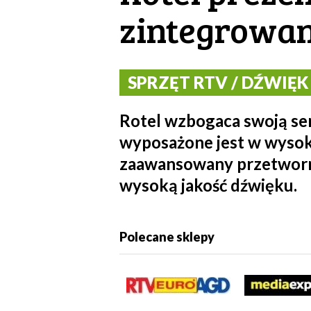
zintegrowany
SPRZĘT RTV / DŹWIĘK /
Rotel wzbogaca swoją se
wyposażone jest w wysoki
zaawansowany przetworni
wysoką jakość dźwięku.
Polecane sklepy