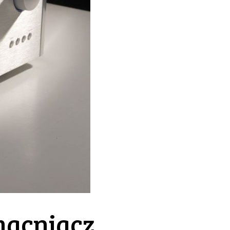
macniacz