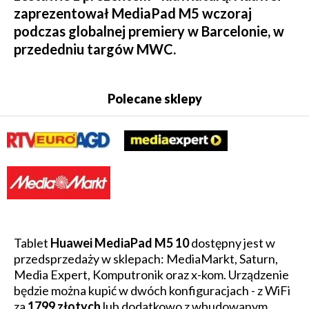
zaprezentował MediaPad M5 wczoraj
podczas globalnej premiery w Barcelonie, w
przededniu targów MWC.
Polecane sklepy
Tablet
Huawei MediaPad M5 10
dostępny jest w
przedsprzedaży w sklepach: MediaMarkt, Saturn,
Media Expert, Komputronik oraz x-kom. Urządzenie
będzie można kupić w dwóch konfiguracjach - z WiFi
za
1799 złotych
lub dodatkowo z wbudowanym