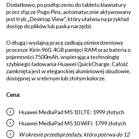
Dodatkowo, po podłączeniu do tabletu klawiatury
przez złącze Pogo Pins, automatycznie aktywowany
jest tryb „Desktop View”, który ułatwia na przykład
dostęp do plików lub paska narzędzi.
O długą i wydajną pracę zadbają ośmiordzeniowy
procesor Kirin 960, 4GB pamięci RAM oraz bateria o
pojemności 7500mAh, wspierająca technologię
szybkiego ładowania Huawei QuickCharge. Całość
zamknięta jest w eleganckiej aluminiowej obudowie,
dostępnej w srebrnym lub złotym kolorze.
Cena:
Huawei MediaPad M5 10 LTE: 1999 złotych
Huawei MediaPad M5 10 WiFi: 1799 złotych
W okresie przedsprzedaży, która potrwa do 12