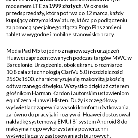
modemem LTE za
1999 złotych
. W okresie
przedsprzedaży, która potrwa do 12 marca, każdy
kupujący otrzyma klawiaturę, która po podłączeniu
za pomocą specjalnego złącza Pogo Pins zamieni
tablet w wygodne i mobilne stanowisko pracy.
MediaPad M5 to jedno z najnowszych urządzeń
Huawei zaprezentowanych podczas targów MWC w
Barcelonie. Urządzenie, obok ekranu o rozmiarze
10,8 cala z technologią ClariVu 5.0 i rozdzielczości
2560x1600, charakteryzuje się znakomitą jakością
odtwarzanego dźwięku. Wszystko dzięki aż czterem
głośnikom Harman Kardon i autorskim ustawieniom
equalizera Huawei Histen. Duży i szczegółowy
wyświetlacz zapewnia wysoki komfort użytkowania,
zarówno do pracy jak i rozrywki. Huawei dostosował
nakładkę systemową EMUI 8 i system Android 8 do
maksymalnego wykorzystania powierzchni
wyświetlacza w zastosowaniach biurowych.