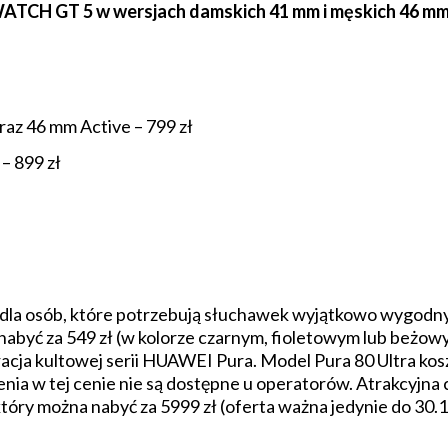
CH GT 5 w wersjach damskich 41 mm i męskich 46 mm 
az 46 mm Active – 799 zł
– 899 zł
dla osób, które potrzebują słuchawek wyjątkowo wygodnych
nabyć za 549 zł (w kolorze czarnym, fioletowym lub beżowy
ja kultowej serii HUAWEI Pura. Model Pura 80 Ultra koszt
enia w tej cenie nie są dostępne u operatorów. Atrakcyjn
y można nabyć za 5999 zł (oferta ważna jedynie do 30.11