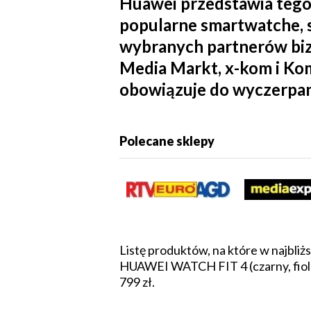
Huawei przedstawia tegor
popularne smartwatche, s
wybranych partnerów biz
Media Markt, x-kom i Kom
obowiązuje do wyczerpani
Polecane sklepy
Listę produktów, na które w najbli
HUAWEI WATCH FIT 4 (czarny, fioleto
799 zł.