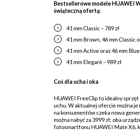
Bestsellerowe modele HUAWEI WAT
świąteczną ofertą:
41 mm Classic – 789 zł
41 mm Brown, 46 mm Classic or
41 mm Active oraz 46 mm Blue 
41 mm Elegant – 989 zł
Coś dla ucha i oka
HUAWEI FreeClip to idealny sprzęt 
uchu. W aktualnej ofercie można je 
na konsumentów czeka nowa generac
można nabyć za 3999 zł; oba urządz
fotosmartfonu HUAWEI Mate X6, któr