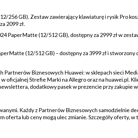
256 GB). Zestaw zawierający klawiaturę i rysik Pro koszt
za 2099 zł.
 PaperMatte (12/512 GB), dostępny za 2999 zł w zestawi
rMatte (12/512 GB) – dostępny za 3999 zł i stworzony do
ch Partnerów Biznesowych Huawei: w sklepach sieci Medi
 oficjalnej Strefie Marki na Allegro oraz na huawei.pl. Kli
o newslettera, dodatkowy pasek w prezencie przy zakupie
anymi. Każdy z Partnerów Biznesowych samodzielnie de
 oferta lub ceny mogą ulec zmianie. Szczegóły oferty, w t