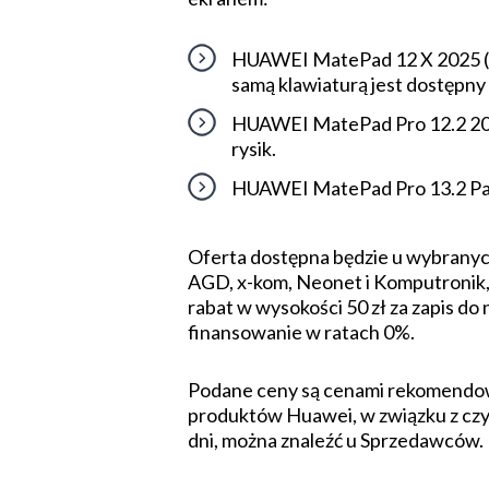
HUAWEI MatePad 12 X 2025 (12/
samą klawiaturą jest dostępny 
HUAWEI MatePad Pro 12.2 2024
rysik.
HUAWEI MatePad Pro 13.2 Pape
Oferta dostępna będzie u wybrany
AGD, x-kom, Neonet i Komputronik, w
rabat w wysokości 50 zł za zapis d
finansowanie w ratach 0%.
Podane ceny są cenami rekomendow
produktów Huawei, w związku z czym
dni, można znaleźć u Sprzedawców.