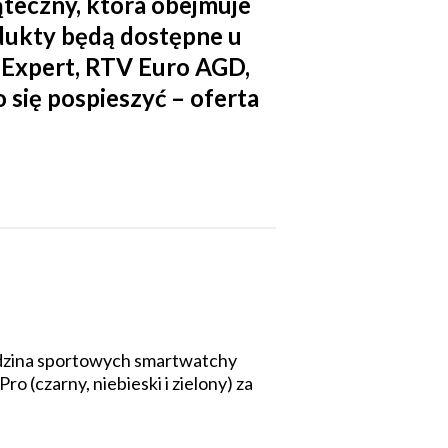
ąteczny, która obejmuje
odukty będą dostępne u
 Expert, RTV Euro AGD,
 się pospieszyć – oferta
rodzina sportowych smartwatchy
 (czarny, niebieski i zielony) za