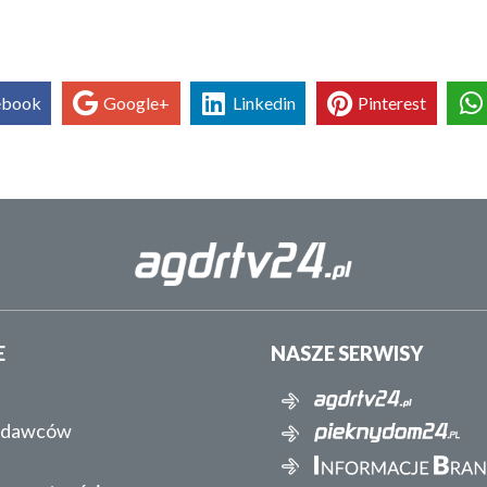
ebook
Google+
Linkedin
Pinterest
E
NASZE SERWISY
ydawców