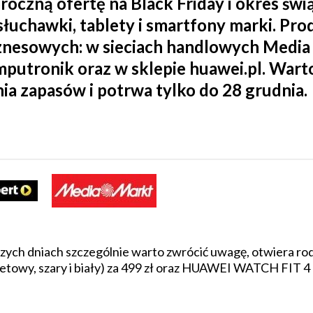
oczną ofertę na Black Friday i okres świ
łuchawki, tablety i smartfony marki. Pr
nesowych: w sieciach handlowych Media
putronik oraz w sklepie huawei.pl. Warto
a zapasów i potrwa tylko do 28 grudnia.
ższych dniach szczególnie warto zwrócić uwagę, otwiera 
wy, szary i biały) za 499 zł oraz HUAWEI WATCH FIT 4 Pro