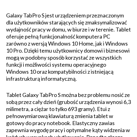
Galaxy TabPro S jest urządzeniem przeznaczonym
dla użytkowników starających się zmaksymalizować
wydajność pracy w domu, w biurze i w terenie. Tablet
oferuje pełną funkcjonalność komputera PC
zarówno z wersją Windows 10 Home, jak i Windows
10 Pro. Dzięki temu użytkownicy domowi i biznesowi
mogą w podobny sposób korzystać ze wszystkich
funkcji i możliwości systemu operacyjnego
Windows 10 oraz kompatybilności z istniejącą
infrastrukturą informatyczną.
Tablet Galaxy TabPro S można bez problemu nosić ze
sobą przez cały dzień (grubość urządzenia wynosi 6,3
milimetra, a ciężar to tylko 693 gramy). Etui z
pełnowymiarową klawiaturą zmienia tablet w
gotowy do pracy notebook. Elastyczny zawias
zapewnia wygodę pracy i optymalne kąty widzenia w