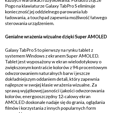
każdych warunkach użytkowania. Ponadto złącze
Pogo na klawiaturze Galaxy TabPro S eliminuje
konieczność jej oddzielnego parowania lub
ładowania, a touchpad zapewnia możliwość łatwego
sterowania urządzeniem.
Genialne wrażenia wizualne dzięki Super AMOLED
Galaxy TabPro S to pierwszy na rynku tablet z
systemem Windows z ekranem Super AMOLED.
Tablet jest wyposażony w ekran wielodotykowy o
zwiększonym kontraście kolorów z 94‑procentowym
odwzorowaniem naturalnych barw i jeszcze
dokładniejszym oddaniem detali, który zapewnia
najlepsze w swojej klasie wrażenia wizualne. Za
sprawą wyjątkowej jasności i jakości odwzorowania
kolorów, energooszczędny 12‑calowy ekran
AMOLED doskonale nadaje się do grania, oglądania
filmów i korzystania z innych popularnych form