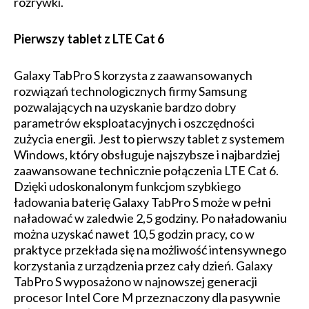
rozrywki.
Pierwszy tablet z LTE Cat 6
Galaxy TabPro S korzysta z zaawansowanych
rozwiązań technologicznych firmy Samsung
pozwalających na uzyskanie bardzo dobry
parametrów eksploatacyjnych i oszczędności
zużycia energii. Jest to pierwszy tablet z systemem
Windows, który obsługuje najszybsze i najbardziej
zaawansowane technicznie połączenia LTE Cat 6.
Dzięki udoskonalonym funkcjom szybkiego
ładowania baterię Galaxy TabPro S może w pełni
naładować w zaledwie 2,5 godziny. Po naładowaniu
można uzyskać nawet 10,5 godzin pracy, co w
praktyce przekłada się na możliwość intensywnego
korzystania z urządzenia przez cały dzień. Galaxy
TabPro S wyposażono w najnowszej generacji
procesor Intel Core M przeznaczony dla pasywnie