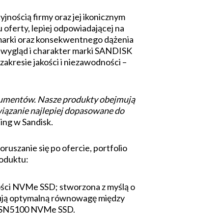
ością firmy oraz jej ikonicznym
ferty, lepiej odpowiadającej na
 marki oraz konsekwentnego dążenia
y wygląd i charakter marki SANDISK
akresie jakości i niezawodności –
sumentów. Nasze produkty obejmują
wiązanie najlepiej dopasowane do
ing w Sandisk.
ruszanie się po ofercie, portfolio
oduktu:
ości NVMe SSD; stworzona z myślą o
erują optymalną równowagę między
e SN5100 NVMe SSD.