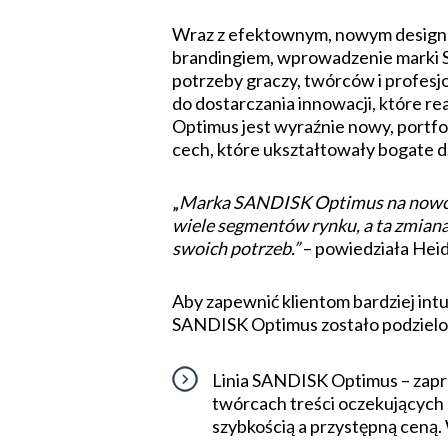
Wraz z efektownym, nowym designe
brandingiem, wprowadzenie marki S
potrzeby graczy, twórców i profesj
do dostarczania innowacji, które r
Optimus jest wyraźnie nowy, portfol
cech, które ukształtowały bogate d
„
Marka SANDISK Optimus na nowo d
wiele segmentów rynku, a ta zmiana
swoich potrzeb.”
– powiedziała Heid
Aby zapewnić klientom bardziej intu
SANDISK Optimus zostało podzielo
Linia SANDISK Optimus – zapr
twórcach treści oczekujących 
szybkością a przystępną cen