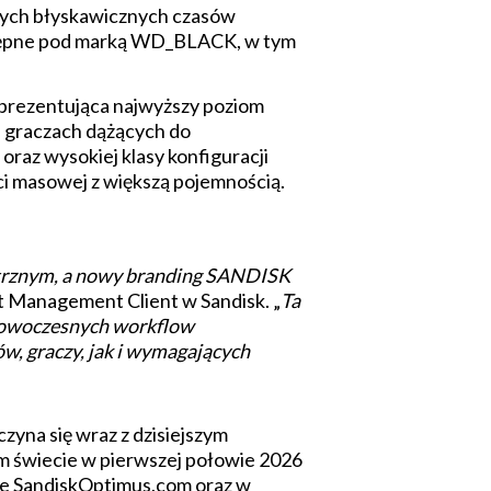
cych błyskawicznych czasów
ostępne pod marką WD_BLACK, w tym
prezentująca najwyższy poziom
i graczach dążących do
raz wysokiej klasy konfiguracji
 masowej z większą pojemnością.
ętrznym, a nowy branding SANDISK
t Management Client w Sandisk. „
Ta
nowoczesnych workflow
, graczy, jak i wymagających
na się wraz z dzisiejszym
m świecie w pierwszej połowie 2026
nie SandiskOptimus.com oraz w