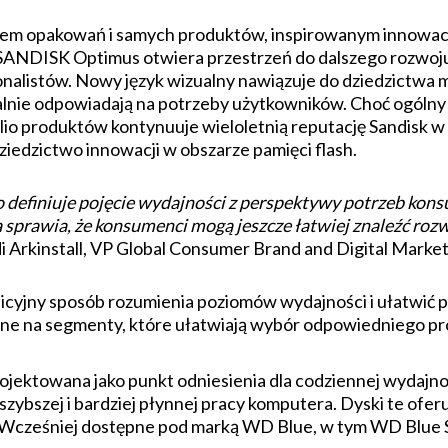
m opakowań i samych produktów, inspirowanym innowacyjn
ANDISK Optimus otwiera przestrzeń do dalszego rozwoju o
onalistów. Nowy język wizualny nawiązuje do dziedzictwa
ealnie odpowiadają na potrzeby użytkowników. Choć ogóln
io produktów kontynuuje wieloletnią reputację Sandisk w z
ziedzictwo innowacji w obszarze pamięci flash.
efiniuje pojęcie wydajności z perspektywy potrzeb kon
 sprawia, że konsumenci mogą jeszcze łatwiej znaleźć roz
i Arkinstall, VP Global Consumer Brand and Digital Market
icyjny sposób rozumienia poziomów wydajności i ułatwić po
ne na segmenty, które ułatwiają wybór odpowiedniego pr
ojektowana jako punkt odniesienia dla codziennej wydajn
szybszej i bardziej płynnej pracy komputera. Dyski te of
ą. Wcześniej dostępne pod marką WD Blue, w tym WD Blu