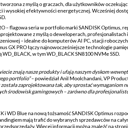
tworzona z myślą o graczach, dla użytkowników oczekują
ci i wysokiej efektywności energetycznej. Wcześniej d
SD.
 – flagowa seria w portfolio marki SANDISK Optimus, re
zaprojektowane z myślą o deweloperach, profesjonalistach 
niowej – idealne do komputerów AI PC, stacji roboczych o
s GX PRO łączy najnowocześniejsze technologie pamięci
rką WD_BLACK, w tym WD_BLACK SN8100 NVMe SSD.
wiecie znają nasze produkty i ufają naszym dyskom wewn
ego portfolio”
– powiedział Anil Moolchandani, VP Produc
została zaprojektowana tak, aby sprostać wymaganiom 
h środowisk gamingowych – zarówno dla profesjonalistów
K i WD Blue na nową tożsamość SANDISK Optimus rozpoczy
ndingiem mają trafić do wybranych sprzedawców na cały
w przedsprzedaży. Więcej informacji można znaleźć na stro