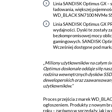
Linia SANDISK Optimus GX – s
ładowania, większej pojemnoś
WD_BLACK SN7100 NVMe S
Linia SANDISK Optimus GX PRO
wydajności. Dyski te zostały 
bezkompromisowej mocy oblicze
gamingowych. SANDISK Optimu
Wcześniej dostępne pod ma
„Miliony użytkowników na całym ś
Optimus doskonale oddaje siłę nasz
rodzina wewnętrznych dysków SSD 
deweloperskich oraz zaawansowanyc
użytkowników.”
Proces przejścia z marek WD_BLAC
ogłoszeniem. Produkty z nowym bra
roku – zarówno w sprzedaży, jak i 