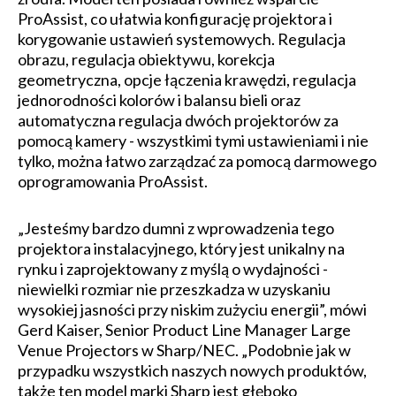
ProAssist, co ułatwia konfigurację projektora i
korygowanie ustawień systemowych. Regulacja
obrazu, regulacja obiektywu, korekcja
geometryczna, opcje łączenia krawędzi, regulacja
jednorodności kolorów i balansu bieli oraz
automatyczna regulacja dwóch projektorów za
pomocą kamery - wszystkimi tymi ustawieniami i nie
tylko, można łatwo zarządzać za pomocą darmowego
oprogramowania ProAssist.
„Jesteśmy bardzo dumni z wprowadzenia tego
projektora instalacyjnego, który jest unikalny na
rynku i zaprojektowany z myślą o wydajności -
niewielki rozmiar nie przeszkadza w uzyskaniu
wysokiej jasności przy niskim zużyciu energii”, mówi
Gerd Kaiser, Senior Product Line Manager Large
Venue Projectors w Sharp/NEC. „Podobnie jak w
przypadku wszystkich naszych nowych produktów,
także ten model marki Sharp jest głęboko