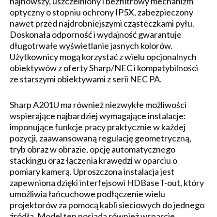
najnowszy, uszczelniony i bezfiltrowy mechanizm
optyczny o stopniu ochrony IP5X, zabezpieczony
nawet przed najdrobniejszymi cząsteczkami pyłu.
Doskonała odporność i wydajność gwarantuje
długotrwałe wyświetlanie jasnych kolorów.
Użytkownicy mogą korzystać z wielu opcjonalnych
obiektywów z oferty Sharp/NEC i kompatybilności
ze starszymi obiektywami z serii NEC PA.
Sharp A201U ma również niezwykłe możliwości
wspierające najbardziej wymagające instalacje:
imponujące funkcje pracy praktycznie w każdej
pozycji, zaawansowaną regulację geometryczną,
tryb obraz w obrazie, opcję automatycznego
stackingu oraz łączenia krawędzi w oparciu o
pomiary kamerą. Uproszczona instalacja jest
zapewniona dzięki interfejsowi HDBaseT-out, który
umożliwia łańcuchowe podłączenie wielu
projektorów za pomocą kabli sieciowych do jednego
źródła. Model ten posiada również wsparcie