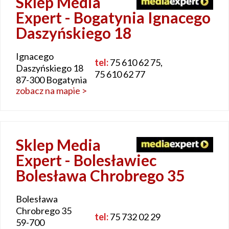
Sklep Media
Expert - Bogatynia Ignacego
Daszyńskiego 18
Ignacego
tel:
75 610 62 75,
Daszyńskiego 18
75 610 62 77
87-300 Bogatynia
zobacz na mapie >
Sklep Media
Expert - Bolesławiec
Bolesława Chrobrego 35
Bolesława
Chrobrego 35
tel:
75 732 02 29
59-700