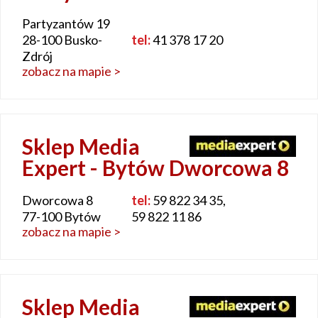
Partyzantów 19
28-100 Busko-
tel:
41 378 17 20
Zdrój
zobacz na mapie >
Sklep Media
Expert - Bytów Dworcowa 8
Dworcowa 8
tel:
59 822 34 35,
77-100 Bytów
59 822 11 86
zobacz na mapie >
Sklep Media