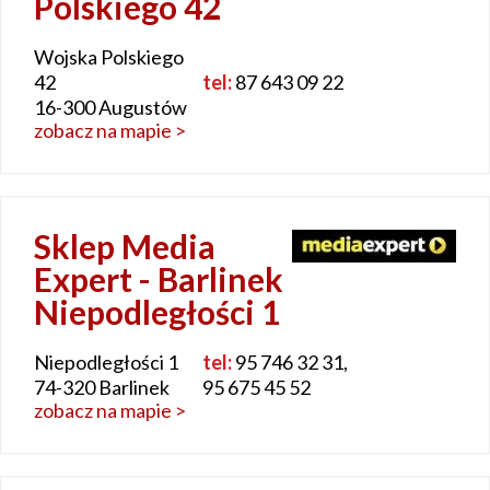
Polskiego 42
Wojska Polskiego
42
tel:
87 643 09 22
16-300 Augustów
zobacz na mapie >
Sklep Media
Expert - Barlinek
Niepodległości 1
Niepodległości 1
tel:
95 746 32 31,
74-320 Barlinek
95 675 45 52
zobacz na mapie >