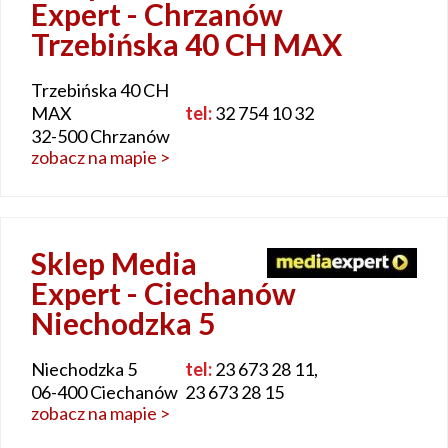
Expert - Chrzanów
Trzebińska 40 CH MAX
Trzebińska 40 CH
MAX
tel:
32 754 10 32
32-500 Chrzanów
zobacz na mapie >
Sklep Media
Expert - Ciechanów
Niechodzka 5
Niechodzka 5
tel:
23 673 28 11,
06-400 Ciechanów
23 673 28 15
zobacz na mapie >