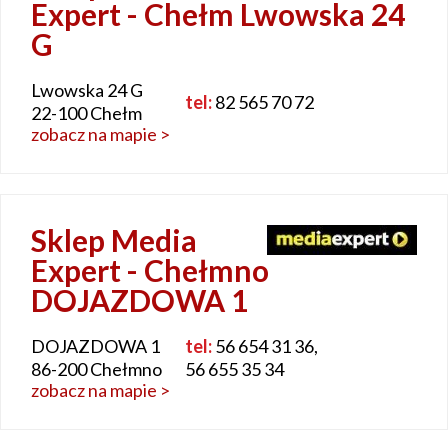
Expert - Chełm Lwowska 24
G
Lwowska 24 G
tel:
82 565 70 72
22-100 Chełm
zobacz na mapie >
Sklep Media
Expert - Chełmno
DOJAZDOWA 1
DOJAZDOWA 1
tel:
56 654 31 36,
86-200 Chełmno
56 655 35 34
zobacz na mapie >