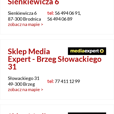
Sienkiewicza 6
Sienkiewicza 6
tel:
56 494 06 91,
87-300 Brodnica
56 494 06 89
zobacz na mapie >
Sklep Media
Expert - Brzeg Słowackiego
31
Słowackiego 31
tel:
77 411 12 99
49-300 Brzeg
zobacz na mapie >