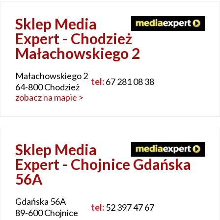
Sklep Media
Expert - Chodzież
Małachowskiego 2
Małachowskiego 2
tel:
67 281 08 38
64-800 Chodzież
zobacz na mapie >
Sklep Media
Expert - Chojnice Gdańska
56A
Gdańska 56A
tel:
52 397 47 67
89-600 Chojnice