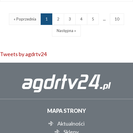
« Poprzednia
1
2
3
4
5
...
10
Następna »
Tweets by agdrtv24
MAPA STRONY
Aktualności
Sklepy