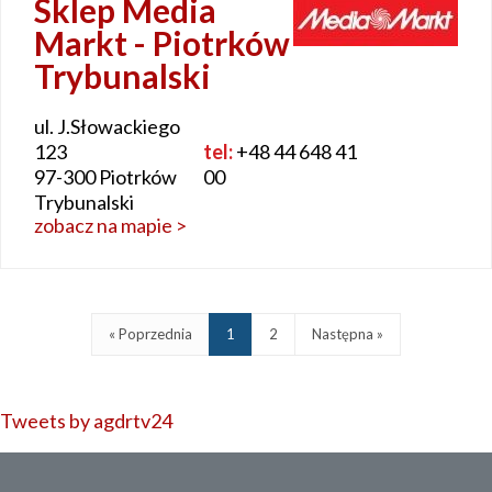
Sklep Media
Markt - Piotrków
Trybunalski
ul. J.Słowackiego
123
tel:
+48 44 648 41
97-300 Piotrków
00
Trybunalski
zobacz na mapie >
« Poprzednia
1
2
Następna »
Tweets by agdrtv24