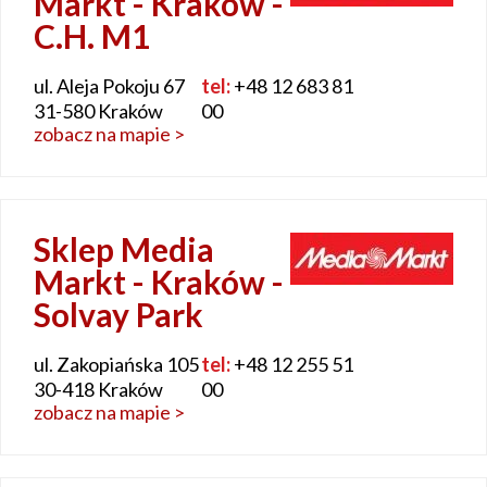
Markt - Kraków -
C.H. M1
ul. Aleja Pokoju 67
tel:
+48 12 683 81
31-580 Kraków
00
zobacz na mapie >
Sklep Media
Markt - Kraków -
Solvay Park
ul. Zakopiańska 105
tel:
+48 12 255 51
30-418 Kraków
00
zobacz na mapie >