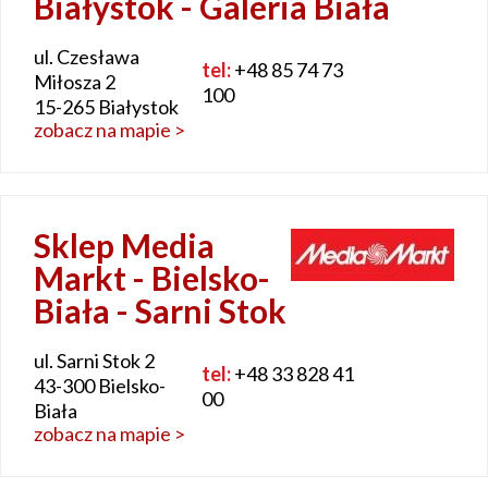
Białystok - Galeria Biała
ul. Czesława
tel:
+48 85 74 73
Miłosza 2
100
15-265 Białystok
zobacz na mapie >
Sklep Media
Markt - Bielsko-
Biała - Sarni Stok
ul. Sarni Stok 2
tel:
+48 33 828 41
43-300 Bielsko-
00
Biała
zobacz na mapie >