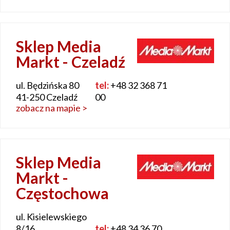
Sklep Media
Markt - Czeladź
ul. Będzińska 80
tel:
+48 32 368 71
41-250 Czeladź
00
zobacz na mapie >
Sklep Media
Markt -
Częstochowa
ul. Kisielewskiego
8/16
tel:
+48 34 36 70