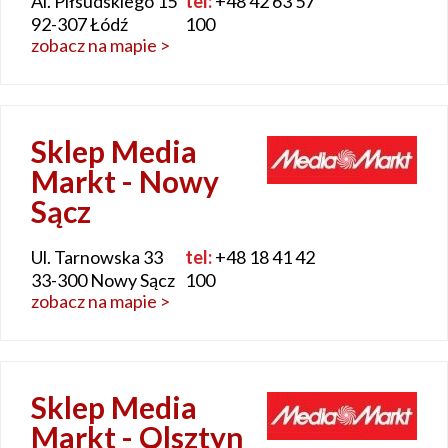
Al. Piłsudskiego 15
tel:
+48 42 63 57
92-307 Łódź
100
zobacz na mapie >
Sklep Media
Markt - Nowy
Sącz
Ul. Tarnowska 33
tel:
+48 18 41 42
33-300 Nowy Sącz
100
zobacz na mapie >
Sklep Media
Markt - Olsztyn