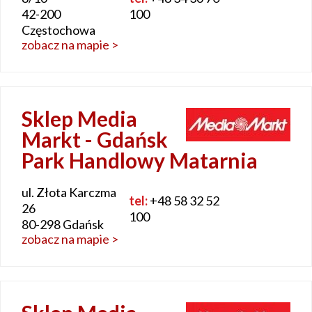
42-200
100
Częstochowa
zobacz na mapie >
Sklep Media
Markt - Gdańsk
Park Handlowy Matarnia
ul. Złota Karczma
tel:
+48 58 32 52
26
100
80-298 Gdańsk
zobacz na mapie >