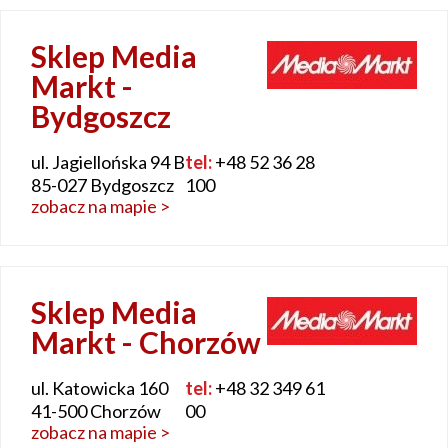
Sklep Media
Markt -
Bydgoszcz
ul. Jagiellońska 94 B
tel:
+48 52 36 28
85-027 Bydgoszcz
100
zobacz na mapie >
Sklep Media
Markt - Chorzów
ul. Katowicka 160
tel:
+48 32 349 61
41-500 Chorzów
00
zobacz na mapie >