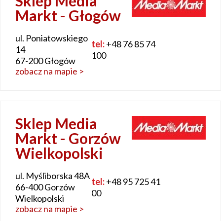
Sklep Media
Markt - Głogów
ul. Poniatowskiego
tel:
+48 76 85 74
14
100
67-200 Głogów
zobacz na mapie >
Sklep Media
Markt - Gorzów
Wielkopolski
ul. Myśliborska 48A
tel:
+48 95 725 41
66-400 Gorzów
00
Wielkopolski
zobacz na mapie >