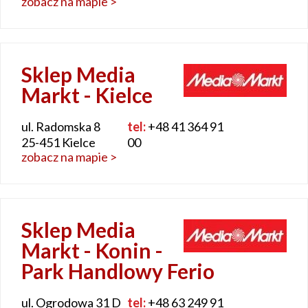
zobacz na mapie >
Sklep Media
Markt - Kielce
ul. Radomska 8
tel:
+48 41 364 91
25-451 Kielce
00
zobacz na mapie >
Sklep Media
Markt - Konin -
Park Handlowy Ferio
ul. Ogrodowa 31 D
tel:
+48 63 249 91