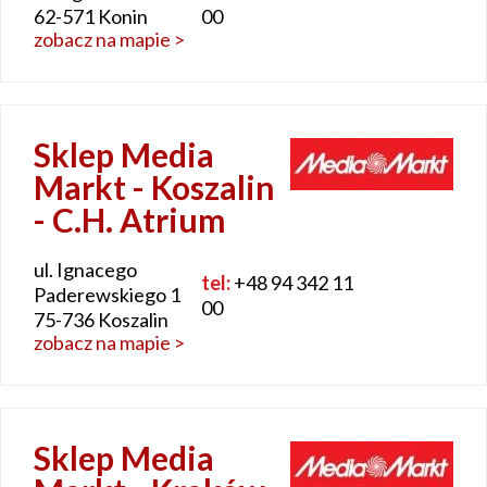
62-571 Konin
00
zobacz na mapie >
Sklep Media
Markt - Koszalin
- C.H. Atrium
ul. Ignacego
tel:
+48 94 342 11
Paderewskiego 1
00
75-736 Koszalin
zobacz na mapie >
Sklep Media