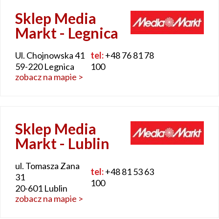
Sklep Media
Markt - Legnica
Ul. Chojnowska 41
tel:
+48 76 81 78
59-220 Legnica
100
zobacz na mapie >
Sklep Media
Markt - Lublin
ul. Tomasza Zana
tel:
+48 81 53 63
31
100
20-601 Lublin
zobacz na mapie >