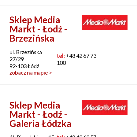
Sklep Media
Markt - Łodź -
Brzezińska
ul. Brzezińska
tel:
+48 42 67 73
27/29
100
92-103 Łódź
zobacz na mapie >
Sklep Media
Markt - Łodź -
Galeria Łódzka