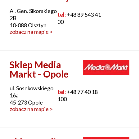
Al. Gen. Sikorskiego
tel:
+48 89 543 41
2B
00
10-088 Olsztyn
zobacz na mapie >
Sklep Media
Markt - Opole
ul. Sosnkowskiego
tel:
+48 77 40 18
16a
100
45-273 Opole
zobacz na mapie >