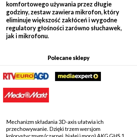
komfortowego używania przez długie
godziny, zestaw zawiera mikrofon, który
eliminuje większość zakłóceń i wygodne
regulatory głośności zarówno słuchawek,
jak i mikrofonu.
Polecane sklepy
Mechanizm składania 3D-axis ułatwia ich
przechowywanie. Dzięki trzem wersjom
kolorystycznym (czarnej, białej i moro) AKG GHS 1