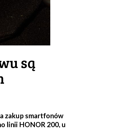
wu są
h
na zakup smartfonów
no linii HONOR 200, u