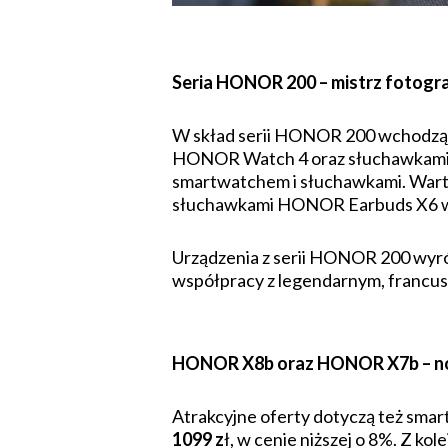
Seria HONOR 200 – mistrz fotogra
W skład serii HONOR 200 wchodzą 3
HONOR Watch 4 oraz słuchawkami 
smartwatchem i słuchawkami. Warto
słuchawkami HONOR Earbuds X6 w ce
Urządzenia z serii HONOR 200 wyró
współpracy z legendarnym, francus
HONOR X8b oraz HONOR X7b – no
Atrakcyjne oferty dotyczą też sma
1099 z
ł, w cenie niższej o 8%. Z k