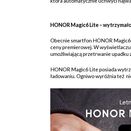
która automatycznie uchwyci najważ
HONOR Magic6 Lite – wytrzymałoś
Obecnie smartfon HONOR Magic6 Li
ceny premierowej. W wyświetlaczu
umożliwiającą przetrwanie upadku 
HONOR Magic6 Lite posiada wytrzym
ładowaniu. Ogniwo wyróżnia też nie