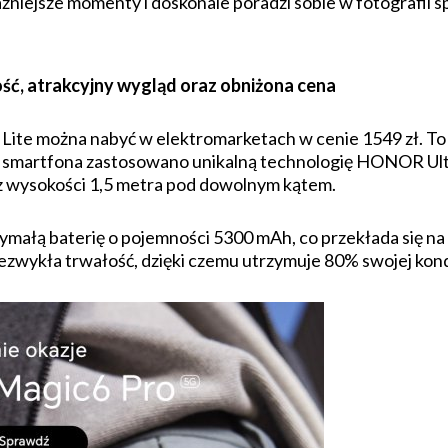
niejsze momenty i doskonale poradzi sobie w fotografii s
ć, atrakcyjny wygląd oraz obniżona cena
te można nabyć w elektromarketach w cenie 1549 zł. To 
 smartfona zastosowano unikalną technologię HONOR Ult
z wysokości 1,5 metra pod dowolnym kątem.
ałą baterię o pojemności 5300 mAh, co przekłada się na 
zwykła trwałość, dzięki czemu utrzymuje 80% swojej kondy