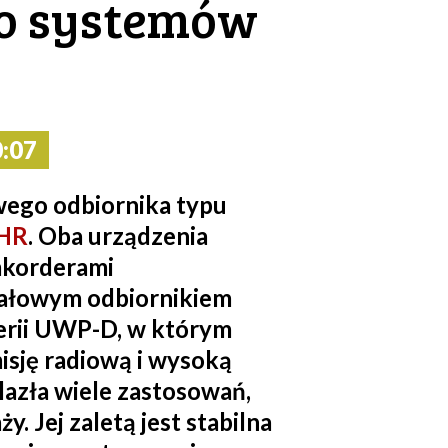
do systemów
:07
ego odbiornika typu
HR
. Oba urządzenia
mkorderami
ałowym odbiornikiem
erii UWP-D, w którym
isję radiową i wysoką
azła wiele zastosowań,
. Jej zaletą jest stabilna