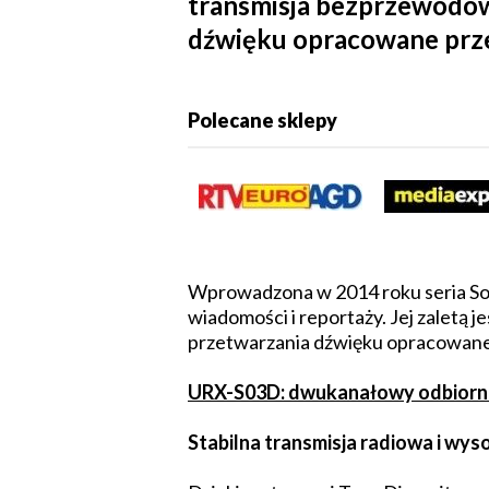
transmisja bezprzewodow
dźwięku opracowane prze
Polecane sklepy
Wprowadzona w 2014 roku seria Son
wiadomości i reportaży. Jej zaletą
przetwarzania dźwięku opracowane 
URX-S03D: dwukanałowy odbiorni
Stabilna transmisja radiowa i wys