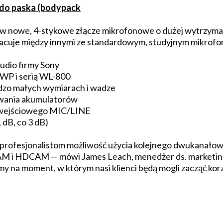
 do paska (bodypack
nowe, 4-stykowe złącze mikrofonowe o dużej wytrzymał
racuje między innymi ze standardowym, studyjnym mikr
udio firmy Sony
UWP i serią WL-800
zo małych wymiarach i wadze
dowania akumulatorów
mu wejściowego MIC/LINE
 dB, co 3 dB)
 profesjonalistom możliwość użycia kolejnego dwukanał
AM i HDCAM — mówi James Leach, menedżer ds. marketing
y na moment, w którym nasi klienci będą mogli zacząć korz