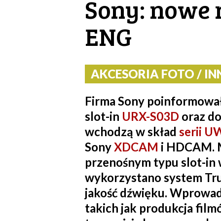
Sony: nowe 
ENG
AKCESORIA FOTO / INN
Firma Sony poinformowa
slot-in
URX-S03D
oraz do
wchodzą w skład
serii 
Sony
XDCAM
i HDCAM. M
przenośnym typu slot-in
wykorzystano system True
jakość dźwięku. Wprowad
takich jak produkcja film