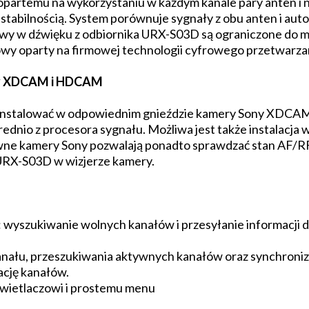
 opartemu na wykorzystaniu w każdym kanale pary anten 
 stabilnością. System porównuje sygnały z obu anten i aut
rwy w dźwięku z odbiornika URX-S03D są ograniczone do m
y oparty na firmowej technologii cyfrowego przetwarzan
ny XDCAM i HDCAM
ainstalować w odpowiednim gnieździe kamery Sony XDCA
dnio z procesora sygnału. Możliwa jest także instalacj
e kamery Sony pozwalają ponadto sprawdzać stan AF/RF 
 URX-S03D w wizjerze kamery.
 wyszukiwanie wolnych kanałów i przesyłanie informacji 
nału, przeszukiwania aktywnych kanałów oraz synchroniza
ację kanałów.
wietlaczowi i prostemu menu