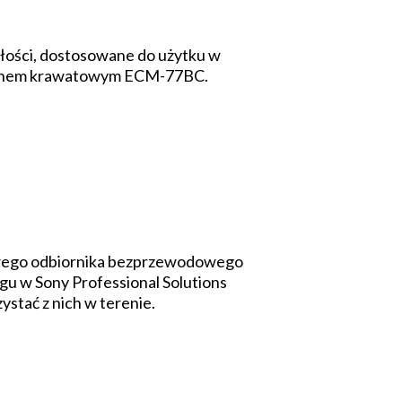
ości, dostosowane do użytku w
ofonem krawatowym ECM-77BC.
owego odbiornika bezprzewodowego
u w Sony Professional Solutions
ystać z nich w terenie.