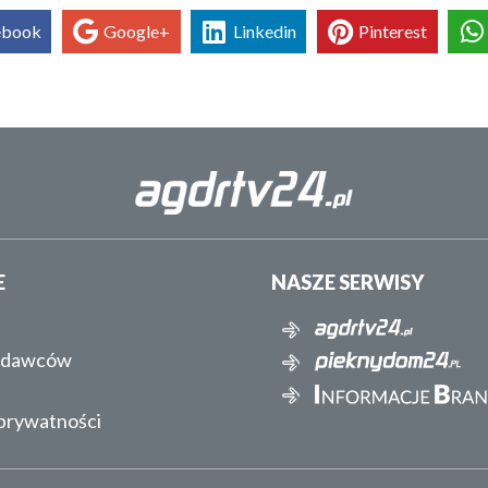
ebook
Google+
Linkedin
Pinterest
E
NASZE SERWISY
ydawców
 prywatności