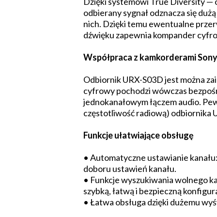
Dzięki systemowi True Diversity —
odbierany sygnał odznacza się dużą
nich. Dzięki temu ewentualne prze
dźwięku zapewnia kompander cyfrow
Współpraca z kamkorderami So
Odbiornik URX-S03D jest można z
cyfrowy pochodzi wówczas bezpośre
jednokanałowym łączem audio. Pewn
częstotliwość radiową) odbiornika
Funkcje ułatwiające obsługę
• Automatyczne ustawianie kanału:
doboru ustawień kanału.
• Funkcje wyszukiwania wolnego ka
szybką, łatwą i bezpieczną konfigur
• Łatwa obsługa dzięki dużemu wyś