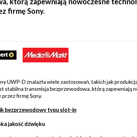
a, którą zapewniają nowoczesne technol
z firmę Sony.
y UWP-D znalazła wiele zastosowań, takich jak produkcj
 jest stabilna transmisja bezprzewodowa, którą zapewniaj
przez firmę Sony.
k bezprzewodowy typu slot-in
oka jakość dźwięku