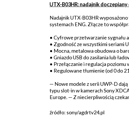
UTX-B03HR: nadajnik doczepiany
Nadajnik UTX-B03HR wyposażono w 
systemach ENG. Złącze to współp
• Cyfrowe przetwarzanie sygnału a
• Zgodność ze wszystkimi seriami 
• Mocna, metalowa obudowa o bard
• Gniazdo USB do zasilania lub ła
• Przełączanie i regulacja pozio
• Regulowane tłumienie (od 0 do 21
— Nowe modele z serii UWP-D dają
typu slot-in w kamerach Sony XDC
Europe. — Z niecierpliwością czekam
źródło: sony/agdrtv24.pl