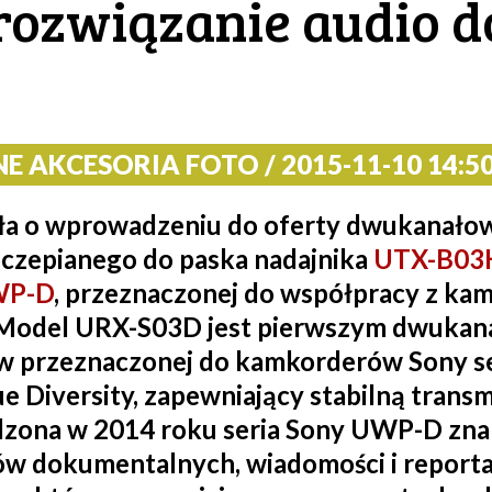
rozwiązanie audio 
E AKCESORIA FOTO / 2015-11-10 14:50
ła o wprowadzeniu do oferty dwukanałow
czepianego do paska nadajnika
UTX-B03
UWP-D
, przeznaczonej do współpracy z ka
odel URX-S03D jest pierwszym dwukan
 w przeznaczonej do kamkorderów Sony s
 Diversity, zapewniający stabilną transm
zona w 2014 roku seria Sony UWP-D znal
ów dokumentalnych, wiadomości i reportaży