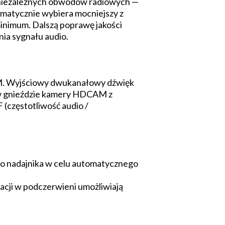
i niezależnych obwodów radiowych —
omatycznie wybiera mocniejszy z
inimum. Dalszą poprawę jakości
ia sygnału audio.
M. Wyjściowy dwukanałowy dźwięk
a w gnieździe kamery HDCAM z
(częstotliwość audio /
do nadajnika w celu automatycznego
cji w podczerwieni umożliwiają