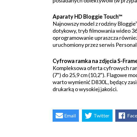
posiadanych obiektywów (w przypa
Aparaty HD Bloggie Touch™
Najnowszy model z rodziny Bloggie
dotykowy, tryb filmowania wideo 3
oprogramowanie upraszcza również 
uruchomiony przez serwis Personal
Cyfrowa ramka na zdjęcia S-Fram
Kompleksowa oferta cyfrowych rame
(7") do 25,9 cm (10,2"). Flagowe m
warto wymienić D830L, będący zasi
drukarką o wysokiej jakości.
Email
Twitter
Fac