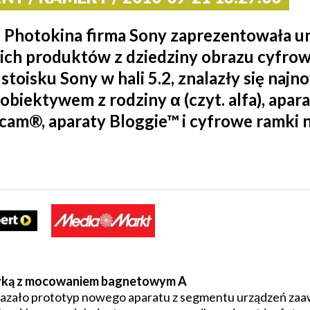
 Photokina firma Sony zaprezentowała u
ich produktów z dziedziny obrazu cyfro
stoisku Sony w hali 5.2, znalazły się na
biektywem z rodziny α (czyt. alfa), apa
m®, aparaty Bloggie™ i cyfrowe ramki na
tyką z mocowaniem bagnetowym A
okazało prototyp nowego aparatu z segmentu urządzeń za