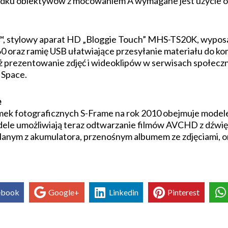
dku obiektywów z mocowaniem A wymagane jest użycie of
™, stylowy aparat HD „Bloggie Touch” MHS-TS20K, wyposa
60 oraz ramię USB ułatwiające przesyłanie materiału do
prezentowanie zdjęć i wideoklipów w serwisach społeczn
 Space.
e
k fotograficznych S-Frame na rok 2010 obejmuje modele z
odele umożliwiają teraz odtwarzanie filmów AVCHD z dźwi
lanym z akumulatora, przenośnym albumem ze zdjęciami,
ebook
Google+
Linkedin
Pinterest