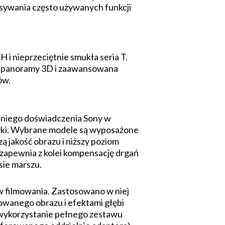
isywania często używanych funkcji
i nieprzeciętnie smukła seria T.
b panoramy 3D i zaawansowana
ów.
tniego doświadczenia Sony w
tyki. Wybrane modele są wyposażone
 jakość obrazu i niższy poziom
zapewnia z kolei kompensację drgań
sie marszu.
filmowania. Zastosowano w niej
wanego obrazu i efektami głębi
 wykorzystanie pełnego zestawu