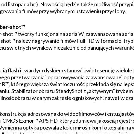
d listopada br.). Nowością będzie także możliwość przyp
agrywania filmów przy wybranym ustawieniu przysłony.
ber-shot™
hot™ tworzy funkcjonalna seria W, zaawansowana seria H 
shot™ należy nagrywanie filmów Full HD w formacie, try
ciu świetnych wyników niezależnie od panujących warunk
ą flash i twardym dyskiem stanowi kwintesencję wielole
frowego przetwarzania i opracowywania zaawansowanej op
, którego większa światłoczułość przekłada się na lepszą
niu. Stabilizator obrazu SteadyShot z „aktywnym” trybem 
bilność obrazu w całym zakresie ogniskowych, nawet w cza
strukcja adresowana do wideofilmowców i entuzjastów 
u CMOS Exmor™ APS HD, który zdumiewa jakością rejestro
Wymienna optyka pozwala z kolei miłośnikom fotografii na