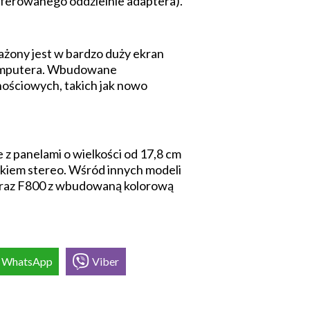
erowanego oddzielnie adaptera).
żony jest w bardzo duży ekran
 komputera. Wbudowane
ościowych, takich jak nowo
 panelami o wielkości od 17,8 cm
ękiem stereo. Wśród innych modeli
 oraz F800 z wbudowaną kolorową
WhatsApp
Viber