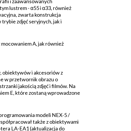
grafii i zaawansowanych
m lustrem - α55 i α33, również
acyjna, zwarta konstrukcja
rybie zdjęć seryjnych, jak i
z mocowaniem A, jak również
w, obiektywów i akcesoriów z
e w przetwornik obrazu o
zanki jakością zdjęć i filmów. Na
iem E, które zostaną wprowadzone
oprogramowania modeli NEX-5 /
 współpracował także z obiektywami
era LA-EA1 (aktualizacja do