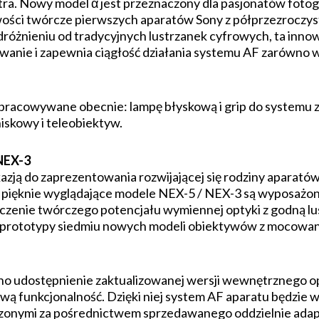
tra. Nowy model α jest przeznaczony dla pasjonatów foto
ości twórcze pierwszych aparatów Sony z półprzezroczysty
óżnieniu od tradycyjnych lustrzanek cyfrowych, ta innow
anie i zapewnia ciągłość działania systemu AF zarówno w t
pracowywane obecnie: lampę błyskową i grip do systemu 
skowy i teleobiektyw.
NEX-3
kazją do zaprezentowania rozwijającej się rodziny aparató
 pięknie wyglądające modele NEX-5 / NEX-3 są wyposażon
zenie twórczego potencjału wymiennej optyki z godną lustr
prototypy siedmiu nowych modeli obiektywów z mocowan
no udostępnienie zaktualizowanej wersji wewnętrznego 
wą funkcjonalność. Dzięki niej system AF aparatu będzie
onymi za pośrednictwem sprzedawanego oddzielnie adapt