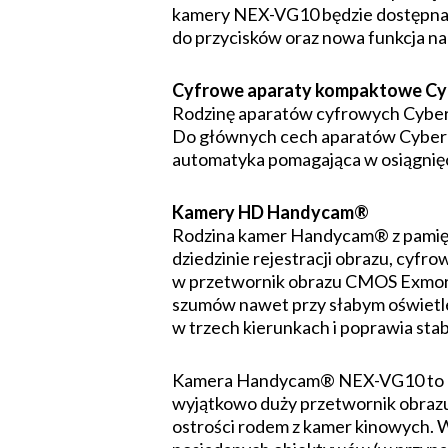
kamery NEX-VG10 będzie dostępna o
do przycisków oraz nowa funkcja n
Cyfrowe aparaty kompaktowe Cy
Rodzinę aparatów cyfrowych Cyber-s
Do głównych cech aparatów Cyber 
automatyka pomagająca w osiągnię
Kamery HD Handycam®
Rodzina kamer Handycam® z pamięci
dziedzinie rejestracji obrazu, cy
w przetwornik obrazu CMOS Exmor R™
szumów nawet przy słabym oświetle
w trzech kierunkach i poprawia sta
Kamera Handycam® NEX-VG10 to kon
wyjątkowo duży przetwornik obraz
ostrości rodem z kamer kinowych. 