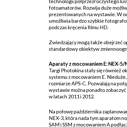
technologii półprzezroczystego lus
fotoamatorów. Rozwija duże możliw
prezentowanych na wystawie. W odr
umożliwia bardzo szybkie fotografow
podczas kręcenia filmu HD.
Zwiedzający mogą także obejrzeć o
standardowy obiektyw zmiennoogni
Aparaty z mocowaniem E: NEX-5/
Targi Photokina stały się również o
systemu z mocowaniem E. Nieduże,
rozmiarze APS-C. Pozwalają na połąc
wystawie można ponadto zobaczyć 
w latach 2011 i 2012.
Na połowę października zaplanowa
NEX-3, która nada tym aparatom no
SAM i SSM z mocowaniem A podłącz