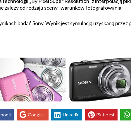
technologii „By Pixel Super Resolution” z interpolacją pik
 zależy od rodzaju sceny i warunków fotografowania.
wynikach badań Sony. Wynik jest symulacją uzyskaną przez
ebook
Google+
Linkedin
Pinterest