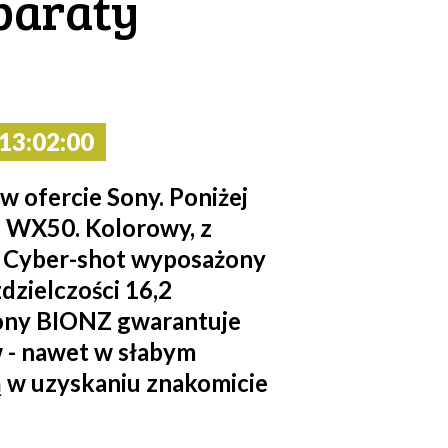
paraty
3:02:00
w ofercie Sony. Poniżej
u WX50. Kolorowy, z
at Cyber-shot wyposażony
zielczości 16,2
Sony BIONZ gwarantuje
w - nawet w słabym
ją w uzyskaniu znakomicie