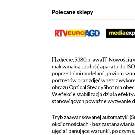
Polecane sklepy
[[[zdjecie,5380,prawa]]] Nowością 
maksymalną czułość aparatu do ISO 
poprzednimi modelami, poziom szum
portretów oraz zdjęć wnętrz wykon
obrazu Optical SteadyShot ma obecn
W efekcie stabilizacja działa efek
stanowiących poważne wyzwanie dla
Tryb zaawansowanej automatyki (Su
okolicznościach - bez zastanawiani
ujęcia i panujące warunki, po czym 