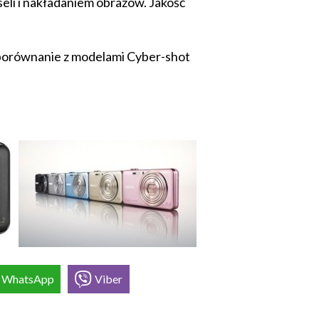
seli i nakładaniem obrazów. Jakość
 porównanie z modelami Cyber-shot
WhatsApp
Viber