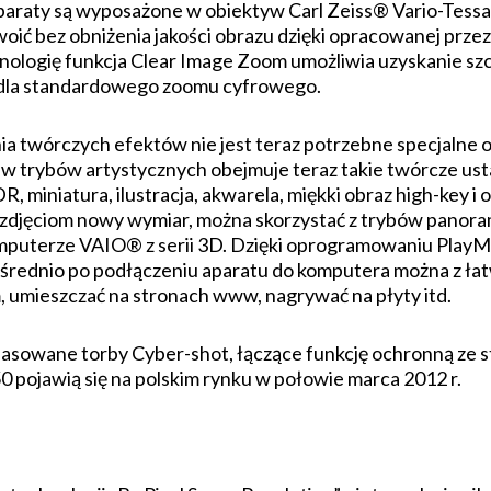
paraty są wyposażone w obiektyw Carl Zeiss® Vario-Tess
 bez obniżenia jakości obrazu dzięki opracowanej przez 
nologię funkcja Clear Image Zoom umożliwia uzyskanie sz
la standardowego zoomu cyfrowego.
nia twórczych efektów nie jest teraz potrzebne specjaln
aw trybów artystycznych obejmuje teraz takie twórcze ust
R, miniatura, ilustracja, akwarela, miękki obraz high-key i
zdjęciom nowy wymiar, można skorzystać z trybów panoramy
komputerze VAIO® z serii 3D. Dzięki oprogramowaniu Pla
rednio po podłączeniu aparatu do komputera można z łatw
m, umieszczać na stronach www, nagrywać na płyty itd.
opasowane torby Cyber-shot, łączące funkcję ochronną z
ojawią się na polskim rynku w połowie marca 2012 r.