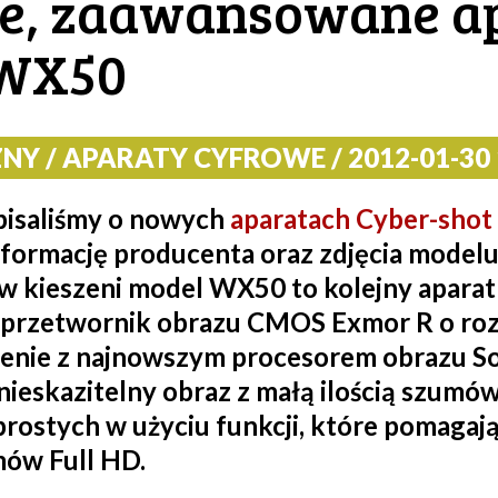
łe, zaawansowane a
 WX50
Y / APARATY CYFROWE / 2012-01-30 1
 pisaliśmy o nowych
aparatach Cyber-shot
nformację producenta oraz zdjęcia model
ę w kieszeni model WX50 to kolejny apar
 przetwornik obrazu CMOS Exmor R o rozd
zenie z najnowszym procesorem obrazu 
 nieskazitelny obraz z małą ilością szumó
 prostych w użyciu funkcji, które pomaga
mów Full HD.