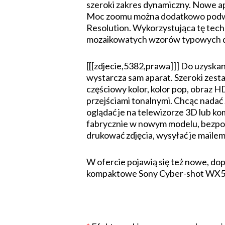
szeroki zakres dynamiczny. Nowe a
Moc zoomu można dodatkowo podwoić
Resolution. Wykorzystująca tę tech
mozaikowatych wzorów typowych d
[[[zdjecie,5382,prawa]]] Do uzyska
wystarcza sam aparat. Szeroki zest
częściowy kolor, kolor pop, obraz HD
przejściami tonalnymi. Chcąc nadać 
oglądać je na telewizorze 3D lub 
fabrycznie w nowym modelu, bezpoś
drukować zdjęcia, wysyłać je maile
W ofercie pojawią się też nowe, d
kompaktowe Sony Cyber-shot WX50 p