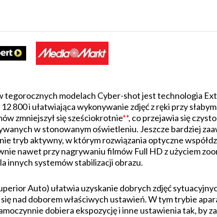
w tegorocznych modelach Cyber-shot jest technologia Extr
12 800 i ułatwiająca wykonywanie zdjęć z ręki przy słabym
ów zmniejszył się sześciokrotnie
**
, co przejawia się czys
ywanych w stonowanym oświetleniu. Jeszcze bardziej zaa
ie tryb aktywny, w którym rozwiązania optyczne współdzi
tywnie nawet przy nagrywaniu filmów Full HD z użyciem zo
 innych systemów stabilizacji obrazu.
perior Auto) ułatwia uzyskanie dobrych zdjęć sytuacyjny
a się nad doborem właściwych ustawień. W tym trybie apa
samoczynnie dobiera ekspozycję i inne ustawienia tak, by 