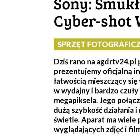
Sony: Smuk
Cyber-shot
SPRZĘT FOTOGRAFICZN
Dziś rano na agdrtv24.pl
prezentujemy oficjalną i
łatwością mieszczący si
w wydajny i bardzo czuły
megapiksela. Jego połąc
dużą szybkość działania i
świetle. Aparat ma wiele
wyglądających zdjęć i fil