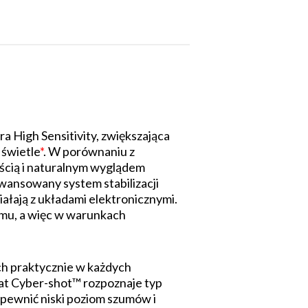
a High Sensitivity, zwiększająca
 świetle
*
. W porównaniu z
tością i naturalnym wyglądem
wansowany system stabilizacji
ałają z układami elektronicznymi.
omu, a więc w warunkach
ch praktycznie w każdych
rat Cyber-shot™ rozpoznaje typ
zapewnić niski poziom szumów i