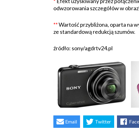
*
Efekt uzyskiwany przez połączenie 
odwzorowania szczegółów w obrazie
**
Wartość przybliżona, oparta na 
ze standardową redukcją szumów.
źródło: sony/agdrtv24.pl
Email
Twitter
Fac