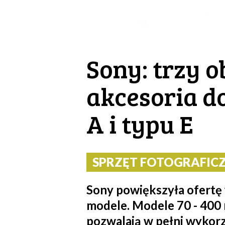
Sony: trzy 
akcesoria d
A i typu E
SPRZĘT FOTOGRAFICZN
Sony powiększyła ofert
modele. Modele 70 - 400 
pozwalają w pełni wykor