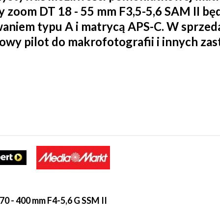
uży zoom DT 18 - 55 mm F3,5-5,6 SAM II bę
aniem typu A i matrycą APS-C. W sprzeda
wy pilot do makrofotografii i innych z
0 - 400 mm F4-5,6 G SSM II