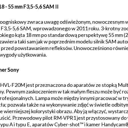
 - 55 mm F3,5-5,6 SAM II
ennoogniskowy zwraca uwagę odświeżonym, nowoczesnym w
 F3,5-5,6 SAM, wprowadzonego w 2011 roku. 3-krotny zo
kiego kąta 18 mm po standardową perspektywę 55 mm (27 
awiera taki sam jak w poprzednim modelu silnik SAM autom
ią przed powstawaniem refleksów. Unowocześniono równi
j wygody użytkowania.
mer Sony
 HVL-F20M jest przeznaczona do aparatów ze stopką Multi
eny. Pewnym zaskoczeniem w tak małym fleszu może być ro
 profesjonalnych. Lampa może między innymi pracować w 
tła; pozwala także na wykonywanie zdjęć w świetle odbit
ie wierniejszej kolorystyki obrazu. Aby ją włączyć, wystarc
uścić. Przewodowy pilot RM-VPR1 jest przystosowany do w
typu A i typu E, aparatów Cyber-shot™ i kamer Handyca