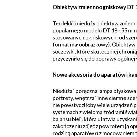
Obiektyw zmiennoogniskowy DT 18
Ten lekki i nieduży obiektyw zmi
popularnego modelu DT 18 - 55 mm
stosowanych ogniskowych: od szero
format małoobrazkowy). Obiektyw z
soczewki, które skuteczniej chron
przyczyniło się do poprawy ogólne
Nowe akcesoria do aparatów i ka
Nieduża i poręczna lampa błyskowa
portrety, wnętrza i inne ciemne sc
nie powstydziłoby wiele urządzeń
systemach z wieloma źródłami świa
balansu bieli, która ułatwia uzyskan
zakończeniu zdjęć z powrotem ją op
rodziną aparatów α z mocowaniem 