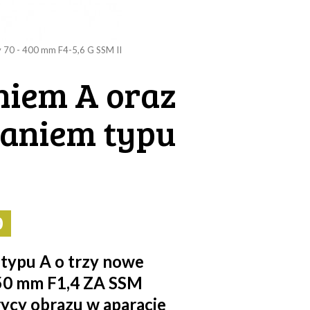
 70 - 400 mm F4-5,6 G SSM II
niem A oraz
waniem typu
0
typu A o trzy nowe
* 50 mm F1,4 ZA SSM
ycy obrazu w aparacie