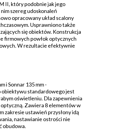
II, który podobnie jak jego
w nim szereg udoskonaleń
ł nowo opracowany układ scalony
otychczasowym. Usprawniono także
szających się obiektów. Konstrukcja
nie firmowych powłok optycznych
kowych. W rezultacie efektywnie
m i Sonnar 135 mm -
o obiektywu standardowego jest
słabym oświetleniu. Dla zapewnienia
 optyczną. Zawiera 8 elementów w
m zakresie ustawień przysłony idą
ania, nastawianie ostrości nie
oć obudowa.