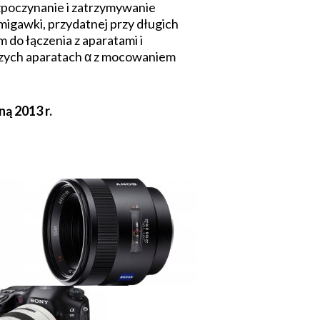
zpoczynanie i zatrzymywanie
migawki, przydatnej przy długich
 do łączenia z aparatami i
szych aparatach α z mocowaniem
ą 2013 r.