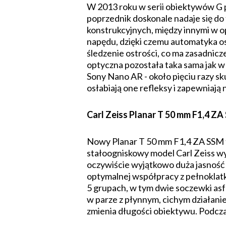
W 2013 roku w serii obiektywów G p
poprzednik doskonale nadaje się do
konstrukcyjnych, między innymi w o
napędu, dzięki czemu automatyka os
śledzenie ostrości, co ma zasadnicz
optyczna pozostała taka sama jak 
Sony Nano AR - około pięciu razy 
osłabiają one refleksy i zapewniaj
Carl Zeiss Planar T 50 mm F1,4 Z
Nowy Planar T 50 mm F1,4 ZA SSM t
stałoogniskowy model Carl Zeiss 
oczywiście wyjątkowo duża jasność F
optymalnej współpracy z pełnokla
5 grupach, w tym dwie soczewki asf
w parze z płynnym, cichym działani
zmienia długości obiektywu. Podcza