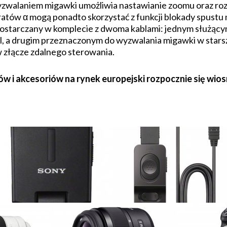
wyzwalaniem migawki umożliwia nastawianie zoomu oraz ro
atów α mogą ponadto skorzystać z funkcji blokady spustu 
 dostarczany w komplecie z dwoma kablami: jednym służącym
l, a drugim przeznaczonym do wyzwalania migawki w star
w złącze zdalnego sterowania.
 akcesoriów na rynek europejski rozpocznie się wiosn