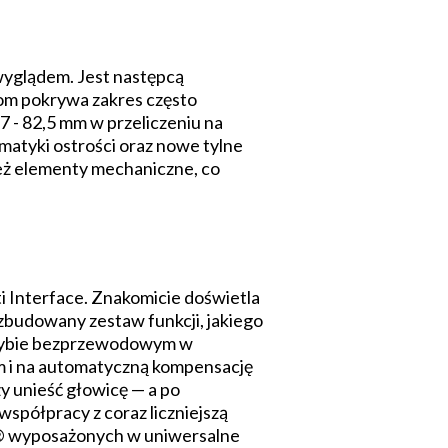
yglądem. Jest następcą
om pokrywa zakres często
- 82,5 mm w przeliczeniu na
atyki ostrości oraz nowe tylne
eż elementy mechaniczne, co
 Interface. Znakomicie doświetla
zbudowany zestaw funkcji, jakiego
trybie bezprzewodowym w
ym i na automatyczną kompensację
zy unieść głowicę — a po
spółpracy z coraz liczniejszą
m® wyposażonych w uniwersalne