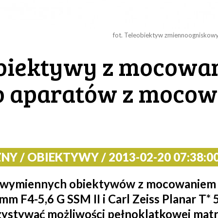
fot. Teleobiektyw zmiennoogniskowy
obiektywy z mocowa
o aparatów z moco
Y / OBIEKTYWY / 2013-02-20 07:38:0
ę wymiennych obiektywów z mocowaniem 
mm F4-5,6 G SSM II i Carl Zeiss Planar T
zystywać możliwości pełnoklatkowej matr