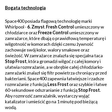
Bogata technologia
Space400 posiada flagową technologię marki
Whirlpool -
6. Zmysł
.
Fresh Control
umieszczony w
chłodziarce oraz
Freeze Control
umieszczony w
zamrażarce, które dbają o prawidłową temperaturę i
wilgotność w komorach dzięki czemu żywność
zachowuje swój kolor, walory smakowe oraz
świeżość. W zamrażarce znalazła się specjalna taca
Stop Frost
, która gromadzi wilgoć z całej komory i
ułatwia rozmrażanie, a w obrębie całej chłodziarko-
zamrażarki znalazł się filtr powietrza chroniący przed
bakteriami. Space400 zapewnia łatwiejsze i rzadsze
rozmrażanie z funkcją
Less Frost
oraz szybkie i łatwe
60-sekundowe odszranianie z funkcją
Stop Frost
.
Aby rozmrozić zamrażalnik, wystarczy wyjąć
katalizator i umieścić go na 1 minutę pod bieżącą
wodą.