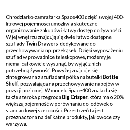
Chłodziarko-zamrażarka Space400 dzięki swojej 400-
litrowej pojemności umożliwia skuteczne
organizowanie zakupów i łatwy dostęp do żywności.
W jej wnętrzu znajdują się dwie łatwo dostępne
szuflady
Twin Drawers
dedykowane do
przechowywania np. przekąsek. Dzięki wyposażeniu
szuflad w prowadnice teleskopowe, możemy je
niemal całkowicie wysunąć, by wyjąć z nich
potrzebną żywność. Powyżej znajduje się
zintegrowana z szufladami półka na butelki
Bottle
Shelf
, pozwalająca na przechowywanie napojów w
pozycji poziomej. W modelu Space400 znalazła się
także szeroka przegroda
Big Crisper,
która ma o 20%
większą pojemność w porównaniu do lodówek o
standardowej szerokości. Przestrzeń ta jest
przeznaczona na delikatne produkty, jak owoce czy
warzywa.