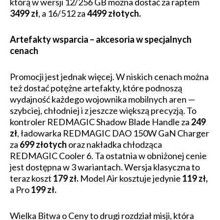
którą w wersji 12/256 GB można dostać za raptem
3499 zł
, a 16/512 za
4499 złotych.
Artefakty wsparcia – akcesoria w specjalnych
cenach
Promocji jest jednak więcej. W niskich cenach można
też dostać potężne artefakty, które podnoszą
wydajność każdego wojownika mobilnych aren —
szybciej, chłodniej i z jeszcze większą precyzją. To
kontroler REDMAGIC Shadow Blade Handle za
249
zł
, ładowarka REDMAGIC DAO 150W GaN Charger
za
699 złotych
oraz nakładka chłodząca
REDMAGIC Cooler 6. Ta ostatnia w obniżonej cenie
jest dostępna w 3 wariantach. Wersja klasyczna to
teraz koszt
179 zł.
Model Air kosztuje jedynie
119 zł,
a Pro
199 zł.
Wielka Bitwa o Ceny to drugi rozdział misji, która