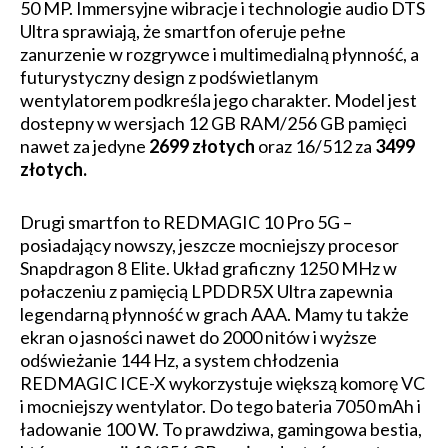
50 MP. Immersyjne wibracje i technologie audio DTS
Ultra sprawiają, że smartfon oferuje pełne
zanurzenie w rozgrywce i multimedialną płynność, a
futurystyczny design z podświetlanym
wentylatorem podkreśla jego charakter. Model jest
dostepny w wersjach 12 GB RAM/256 GB pamięci
nawet za jedyne
2699 złotych
oraz 16/512 za
3499
złotych.
Drugi smartfon to REDMAGIC 10 Pro 5G –
posiadający nowszy, jeszcze mocniejszy procesor
Snapdragon 8 Elite. Układ graficzny 1250 MHz w
połaczeniu z pamięcią LPDDR5X Ultra zapewnia
legendarną płynność w grach AAA. Mamy tu także
ekran o jasności nawet do 2000 nitów i wyższe
odświeżanie 144 Hz, a system chłodzenia
REDMAGIC ICE-X wykorzystuje większą komorę VC
i mocniejszy wentylator. Do tego bateria 7050 mAh i
ładowanie 100 W. To prawdziwa, gamingowa bestia,