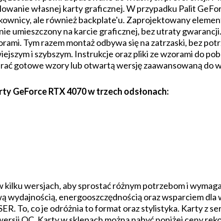
owanie własnej karty graficznej. W przypadku Palit GeF
askownicy, ale również backplate'u. Zaprojektowany elem
ie umieszczony na karcie graficznej, bez utraty gwarancj
rami. Tym razem montaż odbywa się na zatrzaski, bez potr
iejszym i szybszym. Instrukcje oraz pliki ze wzorami do pob
rać gotowe wzory lub otwartą wersję zaawansowaną do w
arty GeForce RTX 4070 w trzech odsłonach:
w kilku wersjach, aby sprostać różnym potrzebom i wyma
wą wydajnością, energooszczędnością oraz wsparciem dla 
y SER. To, co je odróżnia to format oraz stylistyka. Karty z
wersji OC. Karty w sklepach można nabyć poniżej ceny r