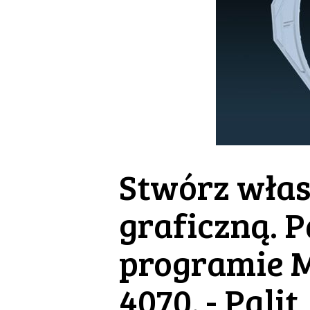
Stwórz włas
graficzną. P
programie M
4070. - Palit