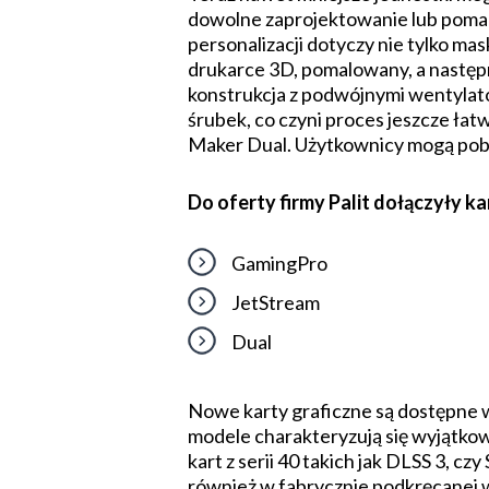
dowolne zaprojektowanie lub pomal
personalizacji dotyczy nie tylko m
drukarce 3D, pomalowany, a następn
konstrukcja z podwójnymi wentylato
śrubek, co czyni proces jeszcze łatw
Maker Dual. Użytkownicy mogą pob
Do oferty firmy Palit dołączyły k
GamingPro
JetStream
Dual
Nowe karty graficzne są dostępne 
modele charakteryzują się wyjątko
kart z serii 40 takich jak DLSS 3, cz
również w fabrycznie podkręcanej 