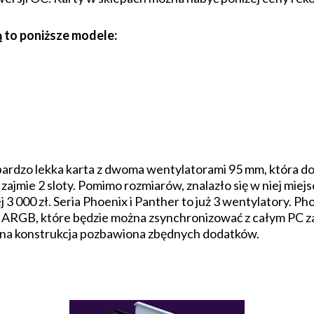
 to poniższe modele:
bardzo lekka karta z dwoma wentylatorami 95 mm, która do
jmie 2 sloty. Pomimo rozmiarów, znalazło się w niej miejs
 3 000 zł. Seria Phoenix i Panther to już 3 wentylatory. Ph
 ARGB, które będzie można zsynchronizować z całym PC za
rna konstrukcja pozbawiona zbędnych dodatków.