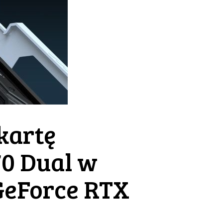
kartę
70 Dual w
GeForce RTX