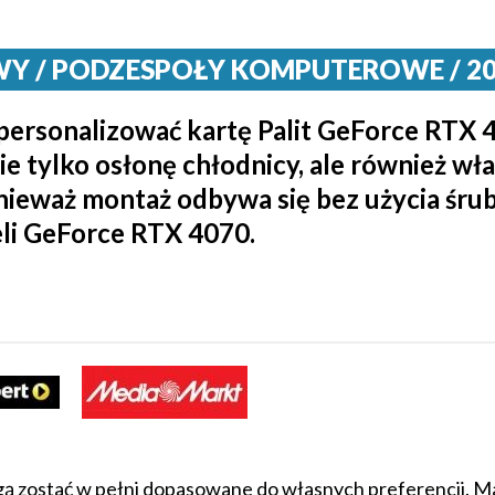
 / PODZESPOŁY KOMPUTEROWE / 2023
personalizować kartę Palit GeForce RTX 
 tylko osłonę chłodnicy, ale również wła
onieważ montaż odbywa się bez użycia śrub.
li GeForce RTX 4070.
gą zostać w pełni dopasowane do własnych preferencji. Ma