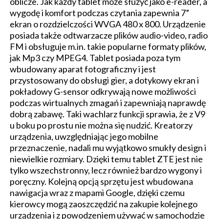
oblicze. Jak każdy tablet może służyć jako e-reader, a
wygodę i komfort podczas czytania zapewnia 7”
ekran o rozdzielczości WVGA 480 x 800. Urządzenie
posiada także odtwarzacze plików audio-video, radio
FM i obsługuje m.in. takie popularne formaty plików,
jak Mp3 czy MPEG4. Tablet posiada poza tym
wbudowany aparat fotograficzny i jest
przystosowany do obsługi gier, a dotykowy ekran i
pokładowy G-sensor odkrywają nowe możliwości
podczas wirtualnych zmagań i zapewniają naprawdę
dobrą zabawę. Taki wachlarz funkcji sprawia, że z V9
u boku po prostu nie można się nudzić. Kreatorzy
urządzenia, uwzględniając jego mobilne
przeznaczenie, nadali mu wyjątkowo smukły design i
niewielkie rozmiary. Dzięki temu tablet ZTE jest nie
tylko wszechstronny, lecz również bardzo wygony i
poręczny. Kolejną opcją sprzętu jest wbudowana
nawigacja wraz z mapami Google, dzięki czemu
kierowcy mogą zaoszczędzić na zakupie kolejnego
urządzenia i z powodzeniem używać w samochodzie