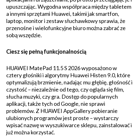
upuszczając. Wygodna współpraca między tabletem
a innymi sprzętami Huawei, takimi jak smartfon,
laptop, monitor i zestaw słuchawkowy sprawia, że
przenośne i wielofunkcyjne biuro można zabrać ze
sobą wszędzie.
Ciesz się pełną funkcjonalnością
HUAWEI MatePad 11.5 S 2026 wyposażono w
cztery głośniki i algorytmy Huawei Histen 9.0, które
optymalizują brzmienie, nadając mu głębię, głośność i
czystość – niezależnie od tego, czy ogląda się film,
słucha muzyki, czy gra. Dostęp do popularnych
aplikacji, także tych od Google, nie sprawi
problemów. Z HUAWEI AppGallery pobieranie
ulubionych programów jest proste – wystarczy
wpisać nazwę w wyszukiwarce sklepu, zainstalować i
już można korzystać.