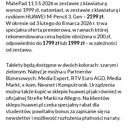
MatePad 11.5 S 2026 w zestawie z klawiaturą
wynosi 1999 zł, natomiast, w zestawie z klawiaturą i
rysikiem HUAWEI M-Pencil 3. Gen –
2199 zł
.
W okresie od 3 lutego do 8 marca 2026 r. trwa
specjalna oferta premierowa, w ramach której
rekomendowana cena będzie obniżona o 200 zł,
odpowiednio do
1799 zł
lub
1999 zł
– w zależności
od zestawu.
Tablety będą dostępne w dwóch kolorach: szarym i
zielonym. Nabyć je można u Partnerów
Biznesowych: Media Expert, RTV Euro AGD, Media
Markt, x-kom, Neonet i Komputronik. Urządzenia
można także kupić w sklepie huawei.pl jak również w
oficjalnej Strefie Marki na Allegro. Na klientów
sklepu huawei.pl czeka specjalny rabat dla
studentów, powitalny bonus za zapisanie się na
newsletter i możliwość rozłożenia płatności na raty.