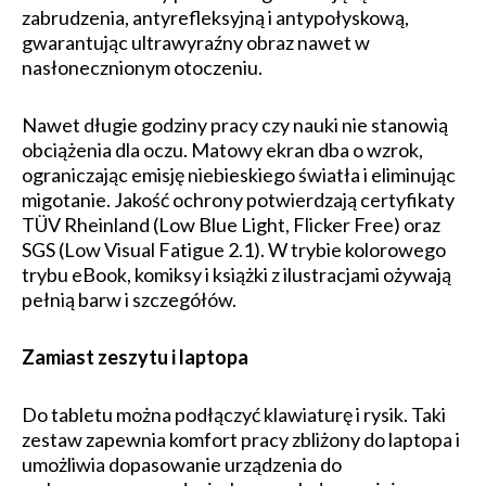
zabrudzenia, antyrefleksyjną i antypołyskową,
gwarantując ultrawyraźny obraz nawet w
nasłonecznionym otoczeniu.
Nawet długie godziny pracy czy nauki nie stanowią
obciążenia dla oczu. Matowy ekran dba o wzrok,
ograniczając emisję niebieskiego światła i eliminując
migotanie. Jakość ochrony potwierdzają certyfikaty
TÜV Rheinland (Low Blue Light, Flicker Free) oraz
SGS (Low Visual Fatigue 2.1). W trybie kolorowego
trybu eBook, komiksy i książki z ilustracjami ożywają
pełnią barw i szczegółów.
Zamiast zeszytu i laptopa
Do tabletu można podłączyć klawiaturę i rysik. Taki
zestaw zapewnia komfort pracy zbliżony do laptopa i
umożliwia dopasowanie urządzenia do