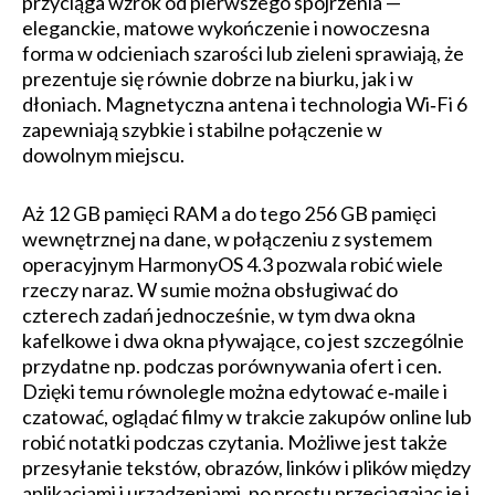
przyciąga wzrok od pierwszego spojrzenia —
eleganckie, matowe wykończenie i nowoczesna
forma w odcieniach szarości lub zieleni sprawiają, że
prezentuje się równie dobrze na biurku, jak i w
dłoniach. Magnetyczna antena i technologia Wi‑Fi 6
zapewniają szybkie i stabilne połączenie w
dowolnym miejscu.
Aż 12 GB pamięci RAM a do tego 256 GB pamięci
wewnętrznej na dane, w połączeniu z systemem
operacyjnym HarmonyOS 4.3 pozwala robić wiele
rzeczy naraz. W sumie można obsługiwać do
czterech zadań jednocześnie, w tym dwa okna
kafelkowe i dwa okna pływające, co jest szczególnie
przydatne np. podczas porównywania ofert i cen.
Dzięki temu równolegle można edytować e‑maile i
czatować, oglądać filmy w trakcie zakupów online lub
robić notatki podczas czytania. Możliwe jest także
przesyłanie tekstów, obrazów, linków i plików między
aplikacjami i urządzeniami, po prostu przeciągając je i