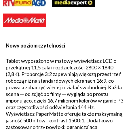
Nowy poziom czytelności
Tablet wyposażono w matowy wyświetlacz LCD o
przekątnej 11,5 cala i rozdzielczości 2800 × 1840
(2,8K). Proporcje 3:2 zapewniają większą przestrzeń
roboczą niż na standardowych ekranach 16:9, co
pozwala zobaczyć więcej i działać swobodniej. Każda
scena — od zdjęć po filmy — wygląda po prostu
imponująco, dzięki 16,7 milionom kolorów w gamie P3
oraz częstotliwości odświeżania 144 Hz.
Wyświetlacz PaperMatte oferuje także maksymalną
jasność 500 nitów i kontrast 1500:1. Dodatkowo
zastosowano trzy powłoki: ograniczającą