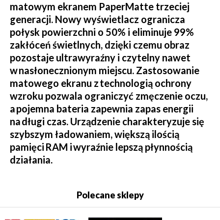
matowym ekranem PaperMatte trzeciej
generacji. Nowy wyświetlacz ogranicza
połysk powierzchni o 50% i eliminuje 99%
zakłóceń świetlnych, dzięki czemu obraz
pozostaje ultrawyraźny i czytelny nawet
w nasłonecznionym miejscu. Zastosowanie
matowego ekranu z technologią ochrony
wzroku pozwala ograniczyć zmęczenie oczu,
a pojemna bateria zapewnia zapas energii
na długi czas. Urządzenie charakteryzuje się
szybszym ładowaniem, większą ilością
pamięci RAM i wyraźnie lepszą płynnością
działania.
Polecane sklepy