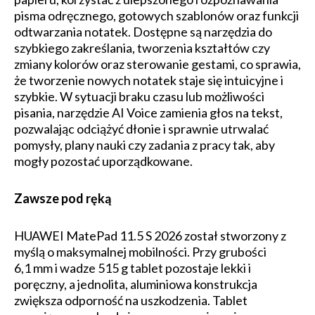
pisma odręcznego, gotowych szablonów oraz funkcji
odtwarzania notatek. Dostępne są narzędzia do
szybkiego zakreślania, tworzenia kształtów czy
zmiany kolorów oraz sterowanie gestami, co sprawia,
że tworzenie nowych notatek staje się intuicyjne i
szybkie. W sytuacji braku czasu lub możliwości
pisania, narzędzie AI Voice zamienia głos na tekst,
pozwalając odciążyć dłonie i sprawnie utrwalać
pomysły, plany nauki czy zadania z pracy tak, aby
mogły pozostać uporządkowane.
Zawsze pod ręką
HUAWEI MatePad 11.5 S 2026 został stworzony z
myślą o maksymalnej mobilności. Przy grubości
6,1 mm i wadze 515 g tablet pozostaje lekki i
poręczny, a jednolita, aluminiowa konstrukcja
zwiększa odporność na uszkodzenia. Tablet