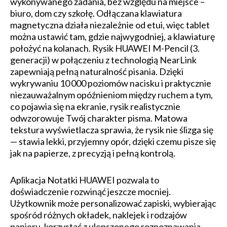
wykonywanego zadania, bez względu na miejsce –
biuro, dom czy szkołę. Odłączana klawiatura
magnetyczna działa niezależnie od etui, więc tablet
można ustawić tam, gdzie najwygodniej, a klawiaturę
położyć na kolanach. Rysik HUAWEI M-Pencil (3.
generacji) w połączeniu z technologią NearLink
zapewniają pełną naturalność pisania. Dzięki
wykrywaniu 10 000 poziomów nacisku i praktycznie
niezauważalnym opóźnieniom między ruchem a tym,
co pojawia się na ekranie, rysik realistycznie
odwzorowuje Twój charakter pisma. Matowa
tekstura wyświetlacza sprawia, że rysik nie ślizga się
— stawia lekki, przyjemny opór, dzięki czemu pisze się
jak na papierze, z precyzją i pełną kontrolą.
Aplikacja Notatki HUAWEI pozwala to
doświadczenie rozwinąć jeszcze mocniej.
Użytkownik może personalizować zapiski, wybierając
spośród różnych okładek, naklejek i rodzajów
papieru, korzystać z ulepszonego rozpoznawania