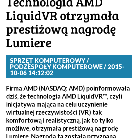
Technologia AMD
LiquidVR otrzymała
prestiżową nagrodę
Lumiere
SPRZĘT KOMPUTEROWY /
PODZESPOŁY KOMPUTEROWE / 2015-
10-06 14:12:02
Firma AMD (NASDAQ: AMD) poinformowała
dziś, że technologia AMD LiquidVR™, czyli
inicjatywa mająca na celu uczynienie
wirtualnej rzeczywistości (VR) tak
komfortową i realistyczną, jak to tylko
możliwe, otrzymała prestiżową nagrodę
Lumiere. Nagroda ta została przyznana