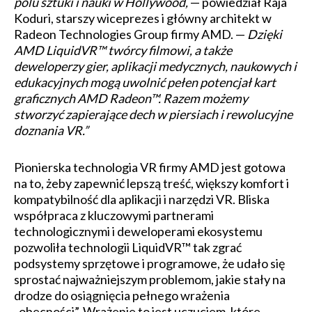
polu sztuki i nauki w Hollywood,
— powiedział Raja
Koduri, starszy wiceprezes i główny architekt w
Radeon Technologies Group firmy AMD. —
Dzięki
AMD LiquidVR™ twórcy filmowi, a także
deweloperzy gier, aplikacji medycznych, naukowych i
edukacyjnych mogą uwolnić pełen potencjał kart
graficznych AMD Radeon™. Razem możemy
stworzyć zapierające dech w piersiach i rewolucyjne
doznania VR.”
Pionierska technologia VR firmy AMD jest gotowa
na to, żeby zapewnić lepszą treść, większy komfort i
kompatybilność dla aplikacji i narzędzi VR. Bliska
współpraca z kluczowymi partnerami
technologicznymi i deweloperami ekosystemu
pozwoliła technologii LiquidVR™ tak zgrać
podsystemy sprzętowe i programowe, że udało się
sprostać najważniejszym problemom, jakie stały na
drodze do osiągnięcia pełnego wrażenia
„obecności”. Wrażenie to jest uczuciem, które