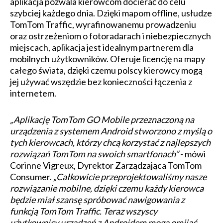
aplikacja pozwala kierowcom docierać do celu
szybciej każdego dnia. Dzięki mapom offline, usłudze
TomTom Traffic, wyrafinowanemu prowadzeniu
oraz ostrzeżeniom o fotoradarach i niebezpiecznych
miejscach, aplikacja jest idealnym partnerem dla
mobilnych użytkowników. Oferuje licencję na mapy
całego świata, dzięki czemu polscy kierowcy mogą
jej używać wszędzie bez konieczności łączenia z
internetem.
„Aplikację TomTom GO Mobile przeznaczoną na
urządzenia z systemem Android stworzono z myślą o
tych kierowcach, którzy chcą korzystać z najlepszych
rozwiązań TomTom na swoich smartfonach”
- mówi
Corinne Vigreux, Dyrektor Zarządzająca TomTom
Consumer.
„Całkowicie przeprojektowaliśmy nasze
rozwiązanie mobilne, dzięki czemu każdy kierowca
będzie miał szansę spróbować nawigowania z
funkcją TomTom Traffic. Teraz wszyscy
użytkownicy urządzeń z Androidem mogą omijać