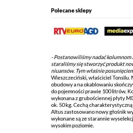
Polecane sklepy
- Postanowiliśmy nadać kolumnom Al
staraliśmy się stworzyć produkt no
niuansów. Tym właśnie posunięci
Wieszczeciński, właściciel Tonsilu
obudowy a na okablowaniu skończyw
do pojemności prawie 100 litrów. 
wykonana z grubościennej płyty MD
ok. 50 kg. Cechą charakterystycz
Altus zastosowano nowy głośnik w
wykonane są ze starannie wyselek
wysokim poziomie.