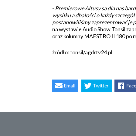
-
Premierowe Altusy są dla nas bar
wysiłku a dbałości o każdy szczegó
postanowiliśmy zaprezentować je po
na wystawie Audio Show Tonsil z
oraz kolumny MAESTRO II 180 po mod
źródło: tonsil/agdrtv24.pl
Email
Twitter
Fac