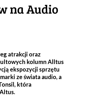
w na Audio
g atrakcji oraz
kultowych kolumn Alltus
cją ekspozycji sprzętu
arki ze świata audio, a
onsil, która
Altus.