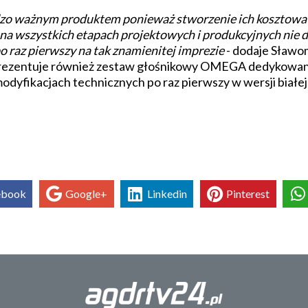
dzo ważnym produktem ponieważ stworzenie ich kosztowa
ł na wszystkich etapach projektowych i produkcyjnych nie 
 raz pierwszy na tak znamienitej imprezie
- dodaje Sławo
aprezentuje również zestaw głośnikowy OMEGA dedykowa
yfikacjach technicznych po raz pierwszy w wersji białej 
ebook
Google+
Linkedin
Pinterest