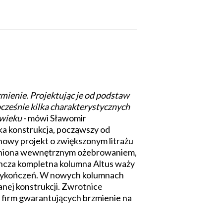
mienie. Projektując je od podstaw
cześnie kilka charakterystycznych
 wieku
- mówi Sławomir
ka konstrukcja, począwszy od
owy projekt o zwiększonym litrażu
mocniona wewnętrznym ożebrowaniem,
ncza kompletna kolumna Altus waży
 wykończeń. W nowych kolumnach
ej konstrukcji. Zwrotnice
firm gwarantujących brzmienie na