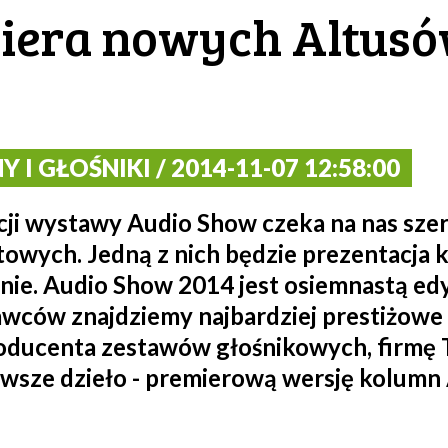
miera nowych Altusó
I GŁOŚNIKI / 2014-11-07 12:58:00
ji wystawy Audio Show czeka na nas szere
owych. Jedną z nich będzie prezentacja 
nie. Audio Show 2014 jest osiemnastą edy
wców znajdziemy najbardziej prestiżowe m
oducenta zestawów głośnikowych, firmę T
wsze dzieło - premierową wersję kolumn 