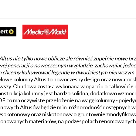
tus nie tylko nowe oblicze ale również zupełnie nowe brz
wej generacji o nowoczesnym wyglądzie, zachowując jedno
em chcemy kultywować legendę w dwudziestym pierwszym
. Nowe kolumny Altus to nowoczesny design oraz nowators
szy. Obudowa została wykonana w oparciu o całkowicie n
Konstrukcja kolumny jest bardzo solidna, dodatkowo wz
F co ma oczywiste przełożenie na wagę kolumny - pojedy
ną nowych Altusów będzie m.in. różnorodność dostępnych
ysokotonowy oraz niskotonowy o gruntownie zmodyfikowan
cjonowanych materiałów, na podzespołach renomowanych 