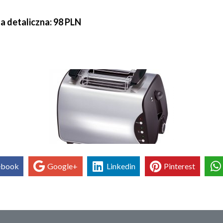
 detaliczna: 98 PLN
ebook
Google+
Linkedin
Pinterest