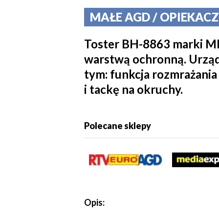
MAŁE AGD / OPIEKACZE
Toster BH-8863 marki MP
warstwą ochronną. Urząd
tym: funkcja rozmrażani
i tackę na okruchy.
Polecane sklepy
Opis: