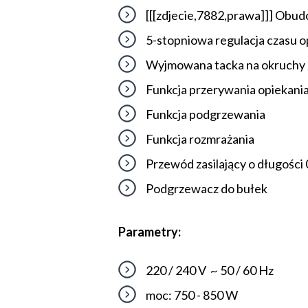
[[[zdjecie,7882,prawa]]] Obu
5-stopniowa regulacja czasu o
Wyjmowana tacka na okruchy
Funkcja przerywania opiekania 
Funkcja podgrzewania
Funkcja rozmrażania
Przewód zasilający o długości 
Podgrzewacz do bułek
Parametry:
220 / 240 V ~ 50 / 60 Hz
moc: 750 - 850 W