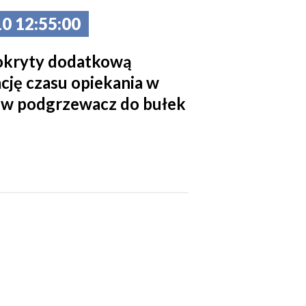
0 12:55:00
pokryty dodatkową
ję czasu opiekania w
 w podgrzewacz do bułek