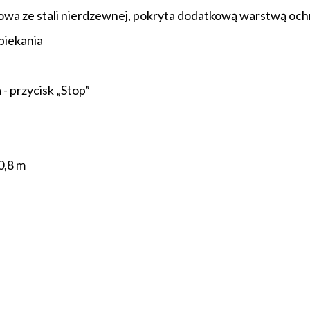
dowa ze stali nierdzewnej, pokryta dodatkową warstwą oc
piekania
- przycisk „Stop”
0,8 m