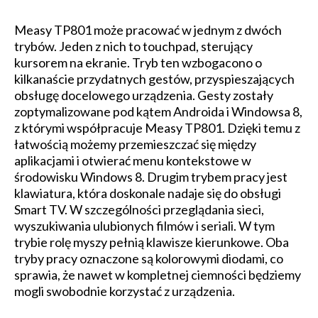
Measy TP801 może pracować w jednym z dwóch
trybów. Jeden z nich to touchpad, sterujący
kursorem na ekranie. Tryb ten wzbogacono o
kilkanaście przydatnych gestów, przyspieszających
obsługę docelowego urządzenia. Gesty zostały
zoptymalizowane pod kątem Androida i Windowsa 8,
z którymi współpracuje Measy TP801. Dzięki temu z
łatwością możemy przemieszczać się między
aplikacjami i otwierać menu kontekstowe w
środowisku Windows 8. Drugim trybem pracy jest
klawiatura, która doskonale nadaje się do obsługi
Smart TV. W szczególności przeglądania sieci,
wyszukiwania ulubionych filmów i seriali. W tym
trybie rolę myszy pełnią klawisze kierunkowe. Oba
tryby pracy oznaczone są kolorowymi diodami, co
sprawia, że nawet w kompletnej ciemności będziemy
mogli swobodnie korzystać z urządzenia.