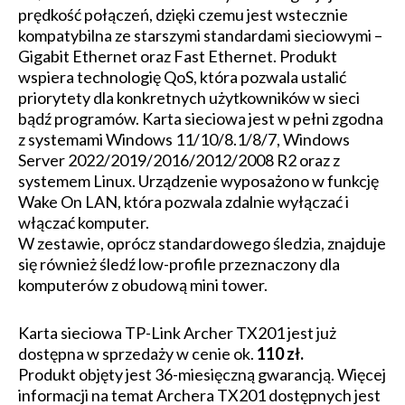
prędkość połączeń, dzięki czemu jest wstecznie
kompatybilna ze starszymi standardami sieciowymi –
Gigabit Ethernet oraz Fast Ethernet. Produkt
wspiera technologię QoS, która pozwala ustalić
priorytety dla konkretnych użytkowników w sieci
bądź programów. Karta sieciowa jest w pełni zgodna
z systemami Windows 11/10/8.1/8/7, Windows
Server 2022/2019/2016/2012/2008 R2 oraz z
systemem Linux. Urządzenie wyposażono w funkcję
Wake On LAN, która pozwala zdalnie wyłączać i
włączać komputer.
W zestawie, oprócz standardowego śledzia, znajduje
się również śledź low-profile przeznaczony dla
komputerów z obudową mini tower.
Karta sieciowa TP-Link Archer TX201 jest już
dostępna w sprzedaży w cenie ok.
110 zł.
Produkt objęty jest 36-miesięczną gwarancją. Więcej
informacji na temat Archera TX201 dostępnych jest