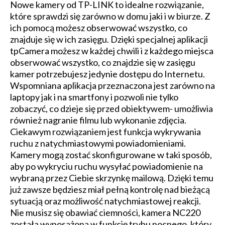
Nowe kamery od TP-LINK to idealne rozwiązanie,
które sprawdzi się zarówno w domu jaki i w biurze. Z
ich pomocą możesz obserwować wszystko, co
znajduje się w ich zasięgu. Dzięki specjalnej aplikacji
tpCamera możesz w każdej chwili i z każdego miejsca
obserwować wszystko, co znajdzie się w zasięgu
kamer potrzebujesz jedynie dostępu do Internetu.
Wspomniana aplikacja przeznaczona jest zarówno na
laptopy jak i na smartfony i pozwoli nie tylko
zobaczyć, co dzieje się przed obiektywem- umożliwia
również nagranie filmu lub wykonanie zdjęcia.
Ciekawym rozwiązaniem jest funkcja wykrywania
ruchu z natychmiastowymi powiadomieniami.
Kamery mogą zostać skonfigurowane w taki sposób,
aby po wykryciu ruchu wysyłać powiadomienie na
wybraną przez Ciebie skrzynkę mailową. Dzięki temu
już zawsze będziesz miał pełną kontrolę nad bieżącą
sytuacją oraz możliwość natychmiastowej reakcji.
Nie musisz się obawiać ciemności, kamera NC220
została wyposażona w funkcję trybu nocnego, który