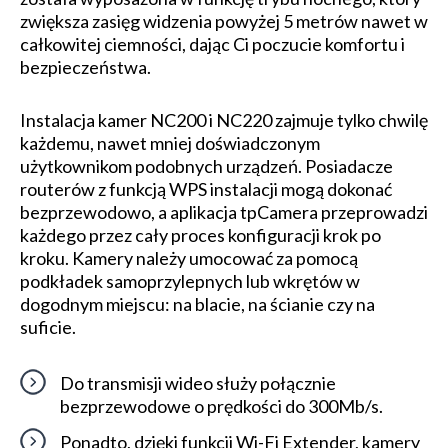
zwiększa zasięg widzenia powyżej 5 metrów nawet w
całkowitej ciemności, dając Ci poczucie komfortu i
bezpieczeństwa.
Instalacja kamer NC200 i NC220 zajmuje tylko chwilę
każdemu, nawet mniej doświadczonym
użytkownikom podobnych urządzeń. Posiadacze
routerów z funkcją WPS instalacji mogą dokonać
bezprzewodowo, a aplikacja tpCamera przeprowadzi
każdego przez cały proces konfiguracji krok po
kroku. Kamery należy umocować za pomocą
podkładek samoprzylepnych lub wkrętów w
dogodnym miejscu: na blacie, na ścianie czy na
suficie.
Do transmisji wideo służy połącznie
bezprzewodowe o prędkości do 300Mb/s.
Ponadto, dzięki funkcji Wi-Fi Extender, kamery