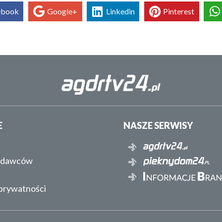
ebook
Google+
Linkedin
Pinterest
E
NASZE SERWISY
ydawców
 prywatności