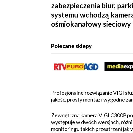
zabezpieczenia biur, par
systemu wchodzą kamera
ośmiokanałowy sieciowy 
Polecane sklepy
Profesjonalne rozwiązanie VIGI służ
jakość, prosty montaż i wygodne za
Zewnętrzna kamera VIGI C300P posi
występuje w dwóch wersjach, różnią
monitoringu takich przestrzeni jak 