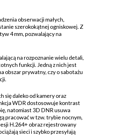
dzenia obserwacji małych,
stanie szerokokątnej ogniskowej. Z
ktyw 4 mm, pozwalający na
ającą na rozpoznanie wielu detali,
tnych funkcji. Jedną z nich jest
na obszar prywatny, czy o sabotażu
ji.
h się daleko od kamery oraz
funkcja WDR dostosowuje kontrast
ębię, natomiast 3D DNR usuwa
gą pracować w tzw. trybie nocnym,
esji H.264+ obraz rejestrowany
iążają sieci i szybko przesyłają