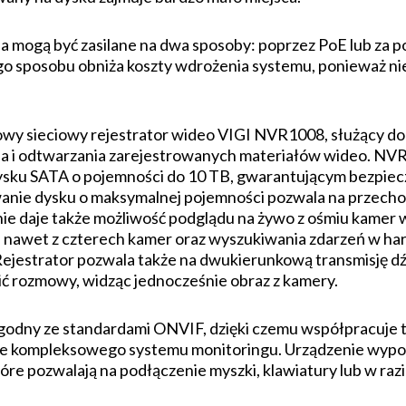
nia mogą być zasilane na dwa sposoby: poprzez PoE lub za
go sposobu obniża koszty wdrożenia systemu, ponieważ n
y sieciowy rejestrator wideo VIGI NVR1008, służący do k
ia i odtwarzania zarejestrowanych materiałów wideo. NV
ysku SATA o pojemności do 10 TB, gwarantującym bezpie
nie dysku o maksymalnej pojemności pozwala na przech
ie daje także możliwość podglądu na żywo z ośmiu kamer 
 nawet z czterech kamer oraz wyszukiwania zdarzeń w h
Rejestrator pozwala także na dwukierunkową transmisję dź
 rozmowy, widząc jednocześnie obraz z kamery.
 zgodny ze standardami ONVIF, dzięki czemu współpracuje 
ie kompleksowego systemu monitoringu. Urządzenie wypo
re pozwalają na podłączenie myszki, klawiatury lub w ra