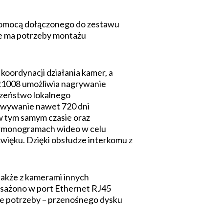
 pomocą dołączonego do zestawu
ie ma potrzeby montażu
oordynacji działania kamer, a
R1008 umożliwia nagrywanie
czeństwo lokalnego
owywanie nawet 720 dni
w tym samym czasie oraz
armonogramach wideo w celu
więku. Dzięki obsłudze interkomu z
także z kamerami innych
sażono w port Ethernet RJ45
zie potrzeby – przenośnego dysku