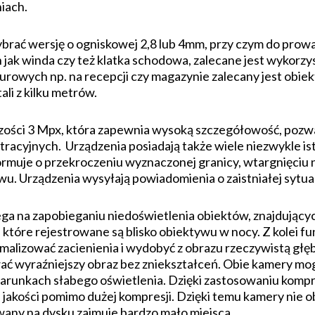
iach.
ać wersję o ogniskowej 2,8 lub 4mm, przy czym do prowa
 jak winda czy też klatka schodowa, zalecane jest wykorzy
iurowych np. na recepcji czy magazynie zalecany jest obie
li z kilku metrów.
czości 3 Mpx, która zapewnia wysoką szczegółowość, pozwal
tracyjnych. Urządzenia posiadają także wiele niezwykle isto
ormuje o przekroczeniu wyznaczonej granicy, wtargnięciu 
u. Urządzenia wysyłają powiadomienia o zaistniałej sytuac
ga na zapobieganiu niedoświetlenia obiektów, znajdującyc
które rejestrowane są blisko obiektywu w nocy. Z kolei 
malizować zacienienia i wydobyć z obrazu rzeczywistą gł
wać wyraźniejszy obraz bez zniekształceń. Obie kamery mo
warunkach słabego oświetlenia. Dzięki zastosowaniu kompr
jakości pomimo dużej kompresji. Dzięki temu kamery nie obc
wany na dysku zajmuje bardzo mało miejsca.