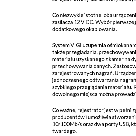
Co niezwykle istotne, oba urządze
zasilacza 12 V DC. Wybór pierwsze
dodatkowego okablowania.
System VIGI uzupełnia ośmiokanałow
także przeglądania, przechowywan
materiału uzyskanego z kamer na d
przechowywania danych. Zastosowa
zarejestrowanych nagrań. Urządzen
jednoczesnego odtwarzania nagrań
szybkiego przeglądania materiału. 
dowolnego miejsca można prowadzić
Co ważne, rejestrator jest w pełni
producentów i umożliwia stworzen
10/100Mb/s oraz dwa porty USB, któ
twardego.