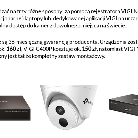
zać na trzy różne sposoby: za pomocą rejestratora VIGI
onarne i laptopy lub dedykowanej aplikacji VIGI na urządz
lny dostęp do kamer z dowolnego miejsca na świecie.
e są 36-miesięczną gwarancją producenta. Urządzenia zost
ok.
160 zł,
VIGI C400P kosztuje ok
. 150 zł,
natomiast VIGI
ony jest także kompletny zestaw montażowy.