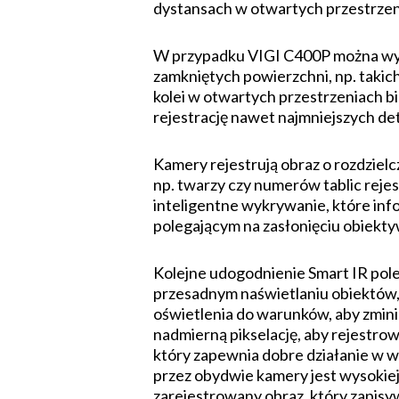
dystansach w otwartych przestrzen
W przypadku VIGI C400P można wybr
zamkniętych powierzchni, np. takich
kolei w otwartych przestrzeniach b
rejestrację nawet najmniejszych deta
Kamery rejestrują obraz o rozdziel
np. twarzy czy numerów tablic rejes
inteligentne wykrywanie, które inf
polegającym na zasłonięciu obiektyw
Kolejne udogodnienie Smart IR pole
przesadnym naświetlaniu obiektów, 
oświetlenia do warunków, aby zmini
nadmierną pikselację, aby rejestro
który zapewnia dobre działanie w 
przez obydwie kamery jest wysokiej 
zarejestrowany obraz, który zapisy