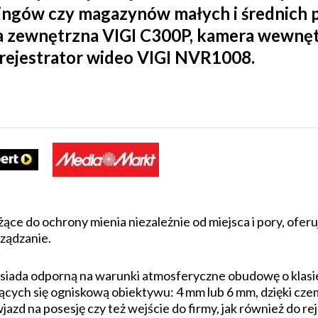
kingów czy magazynów małych i średnich 
 zewnętrzna VIGI C300P, kamera wewnęt
rejestrator wideo VIGI NVR1008.
ące do ochrony mienia niezależnie od miejsca i pory, ofe
rządzanie.
ada odporną na warunki atmosferyczne obudowę o klasie 
cych się ogniskową obiektywu: 4 mm lub 6 mm, dzięki cze
wjazd na posesję czy też wejście do firmy, jak również do 