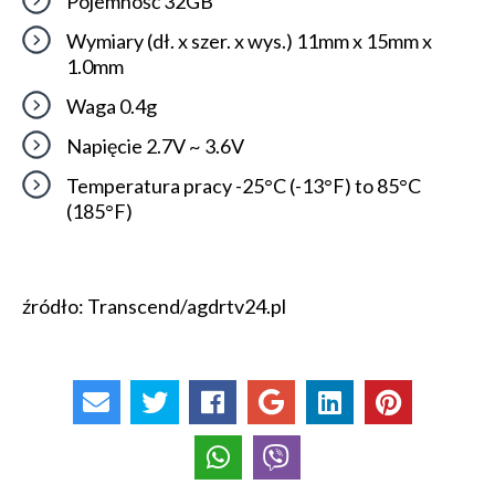
Pojemność 32GB
Wymiary (dł. x szer. x wys.) 11mm x 15mm x
1.0mm
Waga 0.4g
Napięcie 2.7V ~ 3.6V
Temperatura pracy -25°C (-13°F) to 85°C
(185°F)
źródło: Transcend/agdrtv24.pl